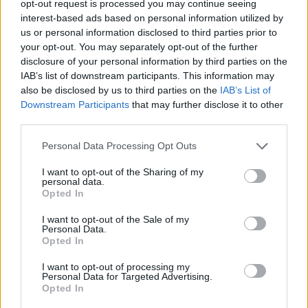
opt-out request is processed you may continue seeing
interest-based ads based on personal information utilized by
ΔΡΑΣΕΙΣ
Ρούχα και τρόφιμα για τους
us or personal information disclosed to third parties prior to
ανθρώπους που έχουν ανάγκη
your opt-out. You may separately opt-out of the further
Νέα συνεργασία της
disclosure of your personal information by third parties on the
«Ανακύκλωσης Αιγαίου» με τον
IAB’s list of downstream participants. This information may
Σύνδεσμο Κοινωνικής Προστασίας
also be disclosed by us to third parties on the
IAB’s List of
και Αλληλεγγύης
Downstream Participants
that may further disclose it to other
third parties.
ΔΡΑΣΕΙΣ
Personal Data Processing Opt Outs
Καλοκαιρινή γιορτή για τα
παιδιά της «Κυψέλης»
I want to opt-out of the Sharing of my
personal data.
Μουσική, τραγούδι και χορός στη
Opted In
Λέσχη Αξιωματικών από τον
Ελληνικό Ερυθρό Σταυρό και την
98 ΑΔΤΕ
I want to opt-out of the Sale of my
Personal Data.
Opted In
I want to opt-out of processing my
ΡΕΠΟΡΤΑΖ
ΔΡΑΣΕΙΣ
Personal Data for Targeted Advertising.
Στο Πανελλήνιον έκθεση
Opted In
σύνδεσης του σήμερα της