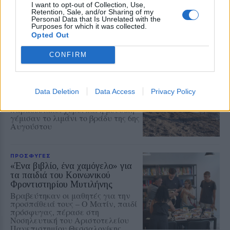
Μυτιλήνης με το χθες
I want to opt-out of Collection, Use,
Μια έκθεση διοργανωμένη από τον
Retention, Sale, and/or Sharing of my
Εμπορικό Σύλλογο Μυτιλήνης
Personal Data that Is Unrelated with the
Purposes for which it was collected.
Opted Out
CONFIRM
ΜΟΥΣΙΚΗ
Η γιορτή της τράτας ζωντάνεψε
ξανά στη Σκάλα Πολιχνίτου
Data Deletion
Data Access
Privacy Policy
Η αναπαράσταση του παλιού
αλιευτικού εθίμου, οι
παραδοσιακοί χοροί και η μουσική
γέμισαν το λιμάνι το βράδυ της 6ης
Αυγούστου
ΠΡΟΣΦΥΓΕΣ
«Ένα βιβλίο, ένα χαμόγελο» για
τα παιδιά του Κοινωνικού
Φροντιστηρίου Μυτιλήνης
Βραβεύτηκαν οι μαθητές για την
προσπάθειά τους – Ο Ματίν, παιδί
πρόσφυγας, πέρασε στη
Νοσηλευτική του Αριστοτελείου
Πανεπιστημίου Θεσσαλονίκης