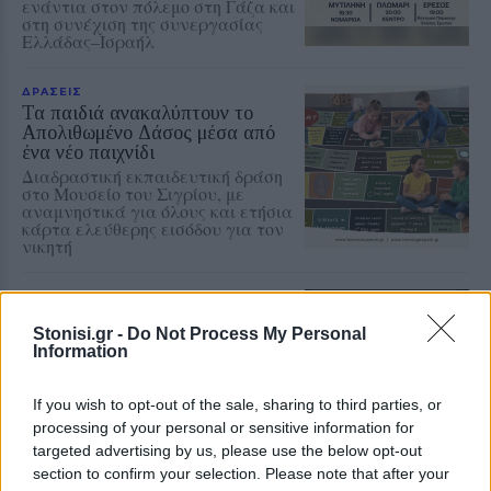
ενάντια στον πόλεμο στη Γάζα και
στη συνέχιση της συνεργασίας
Ελλάδας–Ισραήλ
ΔΡΑΣΕΙΣ
Τα παιδιά ανακαλύπτουν το
Απολιθωμένο Δάσος μέσα από
ένα νέο παιχνίδι
Διαδραστική εκπαιδευτική δράση
στο Μουσείο του Σιγρίου, με
αναμνηστικά για όλους και ετήσια
κάρτα ελεύθερης εισόδου για τον
νικητή
ΔΡΑΣΕΙΣ
Κάλεσμα για συγκέντρωση υπέρ
Stonisi.gr -
Do Not Process My Personal
της Παλαιστίνης από
Information
ανειδίκευτους γιατρούς της
Λέσβου
Την Κυριακή 9 Αυγούστου, στις
If you wish to opt-out of the sale, sharing to third parties, or
7.30 το απόγευμα, έξω από το
processing of your personal or sensitive information for
κεντρικό κτήριο της Περιφέρειας
targeted advertising by us, please use the below opt-out
Βορείου Αιγαίου στη Μυτιλήνη η
κινητοποίηση
section to confirm your selection. Please note that after your