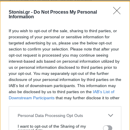
προϋποθέσεων για τον χαρακτηρισμό.
Stonisi.gr -
Do Not Process My Personal
Information
Έτσι, το ΣτΕ έκρινε ότι «πρέπει να ακυρωθεί η
If you wish to opt-out of the sale, sharing to third parties, or
538595/12.12.2023 κοινή υπουργική απόφαση,
processing of your personal or sensitive information for
κατά το μέρος που αφορά τον χαρακτηρισμό της
targeted advertising by us, please use the below opt-out
Τουρκίας ως ασφαλούς τρίτης χώρας για τους
section to confirm your selection. Please note that after your
αιτούντες διεθνή προστασία με χώρα καταγωγής
opt-out request is processed you may continue seeing
interest-based ads based on personal information utilized by
τη Συρία, το Αφγανιστάν, το Πακιστάν, το
us or personal information disclosed to third parties prior to
Μπαγκλαντές και τη Σομαλία».
your opt-out. You may separately opt-out of the further
disclosure of your personal information by third parties on the
IAB’s list of downstream participants. This information may
also be disclosed by us to third parties on the
IAB’s List of
Παράλληλα, ομόφωνα κρίθηκε ότι πρέπει να
Downstream Participants
that may further disclose it to other
ακυρωθούν οι ατομικές αποφάσεις των
third parties.
Ανεξάρτητων Επιτροπών Προσφυγών, με τις
Personal Data Processing Opt Outs
οποίες απορρίφθηκαν τα αιτήματα διεθνούς
προστασίας των αιτούντων αλλοδαπών
I want to opt-out of the Sharing of my