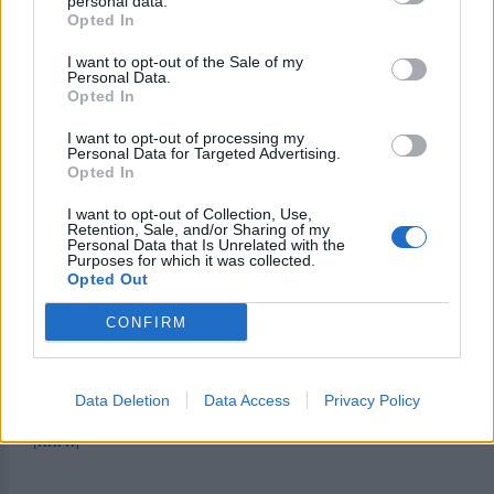
personal data.
αφγανικής ιθαγένειας, με την αιτιολογία ότι
Opted In
εισήλθαν στην Ελλάδα από την Τουρκία, η οποία
I want to opt-out of the Sale of my
είναι ασφαλής τρίτη χώρα.
Personal Data.
Opted In
I want to opt-out of processing my
Personal Data for Targeted Advertising.
Και αυτό γιατί από τα στοιχεία του φακέλου
Opted In
προκύπτει ότι η Τουρκία έχει αναστείλει γενικώς
I want to opt-out of Collection, Use,
την επανεισδοχή των αιτούντων διεθνή προστασία
Retention, Sale, and/or Sharing of my
Personal Data that Is Unrelated with the
στο έδαφός της από τον Μάρτιο του 2020, οι
Purposes for which it was collected.
αρμόδιες Ελληνικές αρχές, όπως έγινε δεκτό με
Opted Out
την απόφαση του Δ.Ε.Ε. της 4.10.2024, δεν
CONFIRM
δύνανται να απορρίπτουν αιτήσεις διεθνούς
προστασίας ως απαράδεκτες, με την αιτιολογία
ότι η Τουρκία είναι ασφαλής τρίτη χώρα.
Data Deletion
Data Access
Privacy Policy
[ΠΗΓΗ]