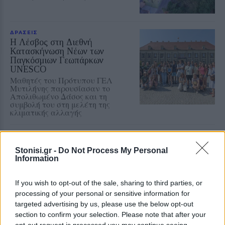
ΔΡΑΣΕΙΣ
Η Λέσβος στη Διεθνή
Κατασκήνωση Νέων των
Παγκόσμιων Γεωπάρκων
UNESCO
Μαθητές του Πρότυπου ΓΕΛ
Μυτιλήνης παρουσίασαν το
Απολιθωμένο Δάσος και τη
συμβολή του στη μελέτη της
κλιματικής αλλαγής
ΧΩΡΙΑ
Η Αγιάσος τίμησε τη
Stonisi.gr -
Do Not Process My Personal
Μεταμόρφωση του Σωτήρος
Information
Η καθιερωμένη περιφορά της
εικόνας από τον Ιερό Ναό της
Παναγίας έως τον ναΐσκο της
If you wish to opt-out of the sale, sharing to third parties, or
Ζωοδόχου Πηγής
processing of your personal or sensitive information for
targeted advertising by us, please use the below opt-out
section to confirm your selection. Please note that after your
opt-out request is processed you may continue seeing