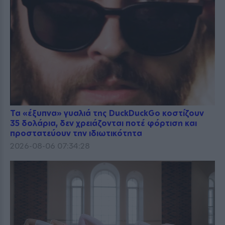
Τα «έξυπνα» γυαλιά της DuckDuckGo κοστίζουν
35 δολάρια, δεν χρειάζονται ποτέ φόρτιση και
προστατεύουν την ιδιωτικότητα
2026-08-06 07:34:28