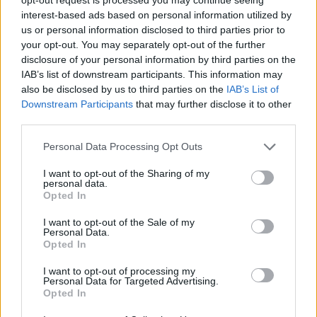
ΜΥΤΙΛΗΝΗ
Κτηματολόγιο και παλιό
interest-based ads based on personal information utilized by
Κολυμβητήριο στη συνάντηση
us or personal information disclosed to third parties prior to
Κουφέλου με το ΤΕΕ
your opt-out. You may separately opt-out of the further
Πολεοδομικός σχεδιασμός,
disclosure of your personal information by third parties on the
αντισεισμική προστασία και
IAB’s list of downstream participants. This information may
στελέχωση των τεχνικών
υπηρεσιών βρέθηκαν επίσης στην
also be disclosed by us to third parties on the
IAB’s List of
ατζέντα της συζήτησης
Downstream Participants
that may further disclose it to other
third parties.
ΑΥΤΟΔΙΟΙΚΗΣΗ
Personal Data Processing Opt Outs
Στην Περιφέρεια το αίτημα
ενίσχυσης των εθελοντών του
Πλωμαρίου
I want to opt-out of the Sharing of my
personal data.
Ο Θεόδωρος Βαλσαμίδης προτείνει
Opted In
την αγορά πλήρως εξοπλισμένου
οχήματος 4x4 και την παραχώρησή
του στο κλιμάκιο
I want to opt-out of the Sale of my
Personal Data.
Opted In
ΧΩΡΙΑ
I want to opt-out of processing my
Με λαμπρότητα η Μεταμόρφωση
Personal Data for Targeted Advertising.
του Σωτήρος στη Σκάλα
Opted In
Μιστεγνών
Πλήθος πιστών συμμετείχε στην