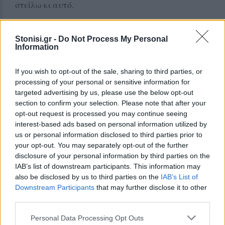
στείλω κι αυτό.
Σταθμάρχης: Εγινε.
Stonisi.gr -
Do Not Process My Personal
Σταθμάρχης: Ντάξει; Την ίδια διαδικασία, το νου
Information
μας.
If you wish to opt-out of the sale, sharing to third parties, or
Σταθμάρχης: Ναι.
processing of your personal or sensitive information for
targeted advertising by us, please use the below opt-out
Η επιβατική αμαξοστοιχία 63 ταξιδεύει από
section to confirm your selection. Please note that after your
opt-out request is processed you may continue seeing
Θεσσαλονίκη για Αθήνα αλλά οι σταθμάρχες
interest-based ads based on personal information utilized by
ακούγονται να εκτιμούν μόνο κατά προσέγγιση το
us or personal information disclosed to third parties prior to
σημείο που βρίσκεται το τρένο.
your opt-out. You may separately opt-out of the further
disclosure of your personal information by third parties on the
-Το 63 λέω πού είναι;
IAB’s list of downstream participants. This information may
also be disclosed by us to third parties on the
IAB’s List of
-Το 63 δεν ξέρω, ούτε στο Πλατύ δεν πρέπει να
Downstream Participants
that may further disclose it to other
είναι ακόμα.
third parties.
Personal Data Processing Opt Outs
-Α, δεν έφτασε διασταύρωση εκεί;