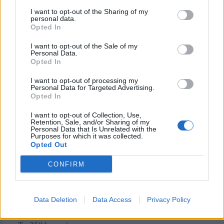
I want to opt-out of the Sharing of my
-Oχι, όχι, όχι.
personal data.
Opted In
Ο σταθμάρχης της Λάρισας έχει καταγραφεί να
I want to opt-out of the Sale of my
επικοινωνεί και με άλλο συνάδελφό του,
Personal Data.
Opted In
προκειμένου να πληροφορηθεί για τη θέση του
τρένου. Ταυτόχρονα καλείται να διαχειριστεί
I want to opt-out of processing my
Personal Data for Targeted Advertising.
άλλα δύο τρένα, το ένα εκ των οποίων φαίνεται
Opted In
να έχει «μείνει» και περιμένει μηχανή για να το
I want to opt-out of Collection, Use,
παραλάβει.
Retention, Sale, and/or Sharing of my
Personal Data that Is Unrelated with the
Purposes for which it was collected.
-Ελα, έρχεται σε εσένα το 63;
Opted Out
-Ναι έρχεται.
CONFIRM
-Α, ωραία, το σταματάς, έτσι;
Data Deletion
Data Access
Privacy Policy
-Ναι, ναι, ναι.