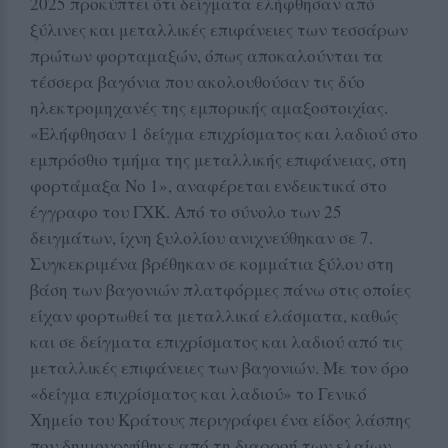
2025 προκύπτει ότι δείγματα ελήφθησαν από
ξύλινες και μεταλλικές επιφάνειες των τεσσάρων
πρώτων φορταμαξών, όπως αποκαλούνται τα
τέσσερα βαγόνια που ακολουθούσαν τις δύο
ηλεκτρομηχανές της εμπορικής αμαξοστοιχίας.
«Ελήφθησαν 1 δείγμα επιχρίσματος και λαδιού στο
εμπρόσθιο τμήμα της μεταλλικής επιφάνειας, στη
φορτάμαξα Νο 1», αναφέρεται ενδεικτικά στο
έγγραφο του ΓΧΚ. Από το σύνολο των 25
δειγμάτων, ίχνη ξυλολίου ανιχνεύθηκαν σε 7.
Συγκεκριμένα βρέθηκαν σε κομμάτια ξύλου στη
βάση των βαγονιών πλατφόρμες πάνω στις οποίες
είχαν φορτωθεί τα μεταλλικά ελάσματα, καθώς
και σε δείγματα επιχρίσματος και λαδιού από τις
μεταλλικές επιφάνειες των βαγονιών. Με τον όρο
«δείγμα επιχρίσματος και λαδιού» το Γενικό
Χημείο του Κράτους περιγράφει ένα είδος λάσπης
που δημιουργήθηκε από τη διαρροή των ελαίων