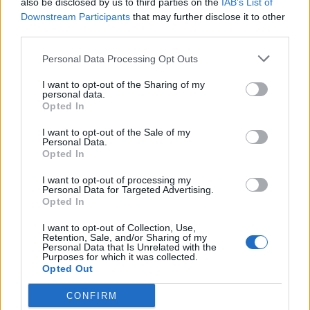
also be disclosed by us to third parties on the
IAB’s List of
τουρίστες στη Λέσβο στο
Downstream Participants
that may further disclose it to other
επτάμηνο
third parties.
Καθοριστική για την τελική εικόνα
η τουριστική κίνηση έως το τέλος
Σεπτεμβρίου
Personal Data Processing Opt Outs
I want to opt-out of the Sharing of my
personal data.
Opted In
ΣΥΝΕΝΤΕΥΞΗ
ΜΥΤΙΛΗΝΗ
Η Έλενα Παπαρίζου τραγουδά
I want to opt-out of the Sale of my
στη Μυτιλήνη για τους εθελοντές
Personal Data.
αιμοδότες
Opted In
Μεγάλη συναυλία στις 19
Αυγούστου στο Δημοτικό Στάδιο
I want to opt-out of processing my
Μυτιλήνης – Μέρος των εσόδων θα
Personal Data for Targeted Advertising.
διατεθεί για την ενίσχυση του
Opted In
Συλλόγου Εθελοντών Αιμοδοτών
I want to opt-out of Collection, Use,
Retention, Sale, and/or Sharing of my
ΑΤΖΕΝΤΑ
Personal Data that Is Unrelated with the
Αφιέρωμα στον Νίκο Καλαϊτζή –
Purposes for which it was collected.
Μπινταγιάλα στον Μεσότοπο
Opted Out
Μουσική, φωτογραφία και
δραματοποίηση συνθέτουν την
CONFIRM
εκδήλωση «Έρωτας με τις χορδές