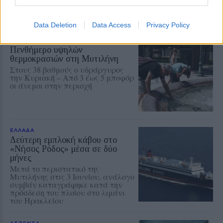
των οργάνων» τη Δευτέρα 10
Αυγούστου
Data Deletion
Data Access
Privacy Policy
ΠΕΡΙΒΑΛΛΟΝ
Πενθήμερο υψηλών
θερμοκρασιών στη Μυτιλήνη
Στους 38 βαθμούς ο υδράργυρος
την Κυριακή – Από 3 έως 5 μποφόρ
οι άνεμοι στην περιοχή
ΕΛΛΑΔΑ
Δεύτερη εμπλοκή κάβου στο
«Νήσος Ρόδος» μέσα σε δύο
μήνες
Μετά το περιστατικό της
Μυτιλήνης στις 3 Ιουνίου, ανάλογο
συμβάν καταγράφηκε κατά την
πρόσδεση του πλοίου στο λιμάνι
του Ηρακλείου
ΑΤΖΕΝΤΑ