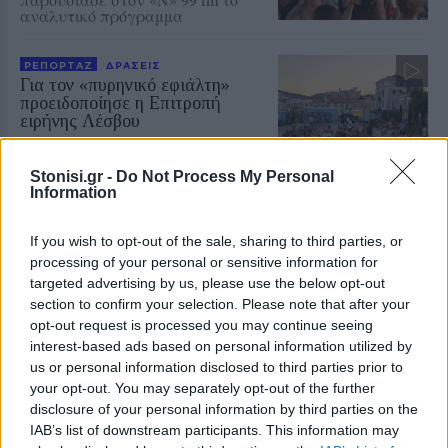
αναλυτικό πρόγραμμα
ΡΕΠΟΡΤΑΖ
ΔΡΑΣΕΙΣ
Για τον «πυρηνικό εφιάλτη»
προειδοποίησε η Επιτροπή
ειρήνης Λέσβου
Μια συγκέντρωση γεμάτη
μηνύματα και νοήματα για τον
πόλεμο και την ειρήνη
Stonisi.gr -
Do Not Process My Personal
Information
If you wish to opt-out of the sale, sharing to third parties, or
ΜΥΤΙΛΗΝΗ
Δημόσιο «ευχαριστώ» της
processing of your personal or sensitive information for
ΔΕΥΑΛ στην Αστυνομία
targeted advertising by us, please use the below opt-out
Ιδιαίτερη αναφορά στην
section to confirm your selection. Please note that after your
Αστυνομική Διεύθυνση Λέσβου και
opt-out request is processed you may continue seeing
το Τμήμα Τροχαίας για τη βοήθεια
interest-based ads based on personal information utilized by
κατά τη διάρκεια των εργασιών
στην Ελευθερίου Βενιζέλου
us or personal information disclosed to third parties prior to
your opt-out. You may separately opt-out of the further
disclosure of your personal information by third parties on the
ΤΟΥΡΙΣΜΟΣ
IAB’s list of downstream participants. This information may
Πάνω από 65.000 Τούρκοι