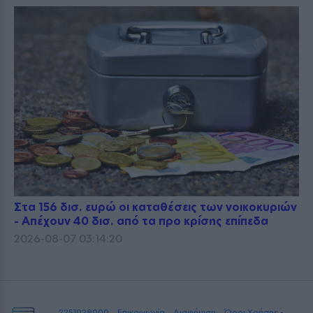
Στα 156 δισ. ευρώ οι καταθέσεις των νοικοκυριών
- Απέχουν 40 δισ. από τα προ κρίσης επίπεδα
2026-08-07 03:14:20
2251028000
Επικοινωνία
Διαφήμιση
Όροι Χρήσης -