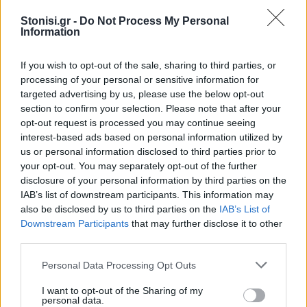
Stonisi.gr -
Do Not Process My Personal
ΜΟΥΣΙΚΗ
Information
Η γιορτή της τράτας ζωντάνεψε
ξανά στη Σκάλα Πολιχνίτου
Η αναπαράσταση του παλιού
If you wish to opt-out of the sale, sharing to third parties, or
αλιευτικού εθίμου, οι
processing of your personal or sensitive information for
παραδοσιακοί χοροί και η μουσική
γέμισαν το λιμάνι το βράδυ της 6ης
targeted advertising by us, please use the below opt-out
Αυγούστου
section to confirm your selection. Please note that after your
opt-out request is processed you may continue seeing
interest-based ads based on personal information utilized by
ΜΟΥΣΙΚΗ
us or personal information disclosed to third parties prior to
Ο Σταμάτης Γονίδης στον
your opt-out. You may separately opt-out of the further
Οινοφόρο για μια μεγάλη λαϊκή
disclosure of your personal information by third parties on the
βραδιά
IAB’s list of downstream participants. This information may
Ο δημοφιλής ερμηνευτής έρχεται
στη Λέσβο το Σάββατο 15
also be disclosed by us to third parties on the
IAB’s List of
Αυγούστου για μια εμφάνιση με
Downstream Participants
that may further disclose it to other
τις μεγαλύτερες επιτυχίες της
third parties.
πολυετούς καριέρας του
Personal Data Processing Opt Outs
ΜΟΥΣΙΚΗ
Μεγάλες άριες και μελωδίες στο
I want to opt-out of the Sharing of my
Μουσείο Teriade
personal data.