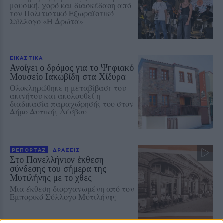
μουσική, χορό και διασκέδαση από
τον Πολιτιστικό Εξωραϊστικό
Σύλλογο «Η Δρώτα»
ΕΙΚΑΣΤΙΚΑ
Ανοίγει ο δρόμος για το Ψηφιακό
Μουσείο Ιακωβίδη στα Χίδυρα
Ολοκληρώθηκε η μεταβίβαση του
ακινήτου και ακολουθεί η
διαδικασία παραχώρησής του στον
Δήμο Δυτικής Λέσβου
ΡΕΠΟΡΤΑΖ
ΔΡΑΣΕΙΣ
Στο Πανελλήνιον έκθεση
σύνδεσης του σήμερα της
Μυτιλήνης με το χθες
Μια έκθεση διοργανωμένη από τον
Εμπορικό Σύλλογο Μυτιλήνης