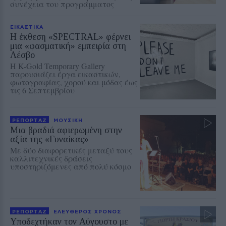
συνέχεια του προγράμματος
ΕΙΚΑΣΤΙΚΑ
Η έκθεση «SPECTRAL» φέρνει
μια «φασματική» εμπειρία στη
Λέσβο
Η K-Gold Temporary Gallery
παρουσιάζει έργα εικαστικών,
φωτογραφίας, χορού και μόδας έως
τις 6 Σεπτεμβρίου
ΡΕΠΟΡΤΑΖ
ΜΟΥΣΙΚΗ
Μια βραδιά αφιερωμένη στην
αξία της «Γυναίκας»
Με δύο διαφορετικές μεταξύ τους
καλλιτεχνικές δράσεις
υποστηριζόμενες από πολύ κόσμο
ΡΕΠΟΡΤΑΖ
ΕΛΕΥΘΕΡΟΣ ΧΡΟΝΟΣ
Υποδεχτήκαν τον Αύγουστο με