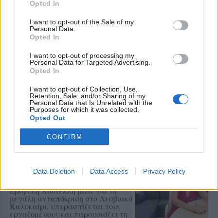
Το 3ο Μουσικό Φεστιβάλ του Δήμου
Opted In
Μυτιλήνης συνεχίζεται την
Παρασκευή στο Κάστρο με το
I want to opt-out of the Sale of my
Iberus Quartet και ελεύθερη είσοδο
Personal Data.
Opted In
I want to opt-out of processing my
Personal Data for Targeted Advertising.
ΡΕΠΟΡΤΑΖ
ΜΟΥΣΙΚΗ
Opted In
Μια ξεχωριστή μουσική βραδιά
με τον Πάνο Βλάχο στο Κάστρο
I want to opt-out of Collection, Use,
της Μυτιλήνης
Retention, Sale, and/or Sharing of my
Μια συναυλία με λαϊκά,
Personal Data that Is Unrelated with the
Purposes for which it was collected.
μπαλάντες, επιτυχίες των ’90s και
έντονο κοινωνικό αποτύπωμα
Opted Out
CONFIRM
ΣΥΝΕΝΤΕΥΞΗ
ΜΟΥΣΙΚΗ
«Η ασφάλεια δεν θυσιάζεται για
τις δημόσιες σχέσεις»
Data Deletion
Data Access
Privacy Policy
Η Αντιδήμαρχος Πολιτισμού
Εριφύλη Χιωτέλλη μιλά για τη
μεγάλη ανταπόκριση στο Λεσβιακό
Καλοκαίρι, υπερασπίζεται τους
εργαζομένους και παρουσιάζει τη