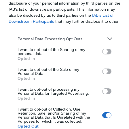
disclosure of your personal information by third parties on the
IAB’s list of downstream participants. This information may
also be disclosed by us to third parties on the
IAB’s List of
ΕΙΚΑΣΤΙΚΑ
Downstream Participants
that may further disclose it to other
Ανοίγει ο δρόμος για το Ψηφιακό
third parties.
Μουσείο Ιακωβίδη στα Χίδυρα
Ολοκληρώθηκε η μεταβίβαση του
Personal Data Processing Opt Outs
ακινήτου και ακολουθεί η
διαδικασία παραχώρησής του στον
I want to opt-out of the Sharing of my
Δήμο Δυτικής Λέσβου
personal data.
Opted In
I want to opt-out of the Sale of my
ΡΕΠΟΡΤΑΖ
ΔΡΑΣΕΙΣ
Personal Data.
Στο Πανελλήνιον έκθεση
Opted In
σύνδεσης του σήμερα της
Μυτιλήνης με το χθες
I want to opt-out of processing my
Personal Data for Targeted Advertising.
Μια έκθεση διοργανωμένη από τον
Opted In
Εμπορικό Σύλλογο Μυτιλήνης
I want to opt-out of Collection, Use,
Retention, Sale, and/or Sharing of my
Personal Data that Is Unrelated with the
Purposes for which it was collected.
ΜΟΥΣΙΚΗ
Opted Out