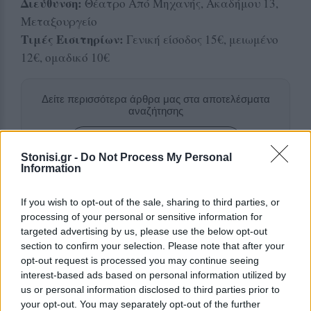
Διεύθυνση:
Θέατρο Από Μηχανής, Ακαδήμου 13,
Μεταξουργείο
Τιμές Εισιτηρίων:
Γενική είσοδος 15€, μειωμένο
12€, ομαδικό 10€
Δείτε περισσότερα άρθρα μας στα αποτελέσματα
αναζήτησης
Add stonisi.gr on Google ↗
Stonisi.gr -
Do Not Process My Personal
Information
ΣΤΗΝ ΙΔΙΑ ΚΑΤΗΓΟΡΙΑ
If you wish to opt-out of the sale, sharing to third parties, or
processing of your personal or sensitive information for
targeted advertising by us, please use the below opt-out
ΜΟΥΣΙΚΗ
Μουσικές πάνω στο κύμα στην
section to confirm your selection. Please note that after your
παραλία της Δρώτας
opt-out request is processed you may continue seeing
Δύο ημέρες γεμάτες ζωντανή
interest-based ads based on personal information utilized by
μουσική, χορό και διασκέδαση από
us or personal information disclosed to third parties prior to
τον Πολιτιστικό Εξωραϊστικό
your opt-out. You may separately opt-out of the further
Σύλλογο «Η Δρώτα»