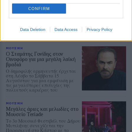
Η γιορτή της τράτας ζωντάνεψε
ξανά στη Σκάλα Πολιχνίτου
CONFIRM
Η αναπαράσταση του παλιού
αλιευτικού εθίμου, οι
παραδοσιακοί χοροί και η μουσική
γέμισαν το λιμάνι το βράδυ της 6ης
Data Deletion
Data Access
Privacy Policy
Αυγούστου
ΜΟΥΣΙΚΗ
Ο Σταμάτης Γονίδης στον
Οινοφόρο για μια μεγάλη λαϊκή
βραδιά
Ο δημοφιλής ερμηνευτής έρχεται
στη Λέσβο το Σάββατο 15
Αυγούστου για μια εμφάνιση με
τις μεγαλύτερες επιτυχίες της
πολυετούς καριέρας του
ΜΟΥΣΙΚΗ
Μεγάλες άριες και μελωδίες στο
Μουσείο Teriade
Το 3ο Μουσικό Φεστιβάλ του Δήμου
Μυτιλήνης συνεχίζεται την
Παρασκευή στο Κάστρο με το