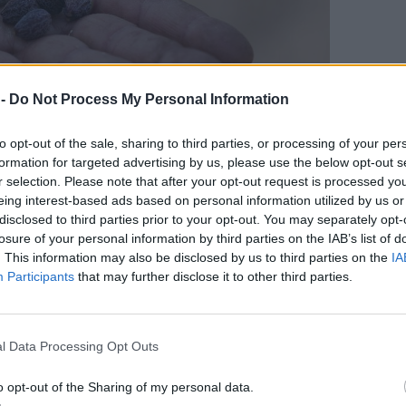
 -
Do Not Process My Personal Information
to opt-out of the sale, sharing to third parties, or processing of your per
formation for targeted advertising by us, please use the below opt-out s
έχει χάσει πολύ μεγάλο ποσοστό από το κέρδος
r selection. Please note that after your opt-out request is processed y
Έχει επίσης διάφορα στάδια στα οποία μπορούμε
eing interest-based ads based on personal information utilized by us or
disclosed to third parties prior to your opt-out. You may separately opt-
α. Όχι στάδια ακριβώς.
losure of your personal information by third parties on the IAB’s list of
γικές όπως βρίσκεται. Έχουμε τον υγιεί καρπό
. This information may also be disclosed by us to third parties on the
IA
χωρίς ζάρες και αντιστοίχως και το δέντρο.
Participants
that may further disclose it to other third parties.
ο ο οποίος είναι ζαρωμένος αλλά έχει ένα
.
ζαρωμένος με πολύ μικρό μέγεθος. Αν τον
l Data Processing Opt Outs
άλλον θα δούμε ότι είναι εντυπωσιακότατη η
o opt-out of the Sharing of my personal data.
τις ενέργειές μας μέσα στο χωράφι.