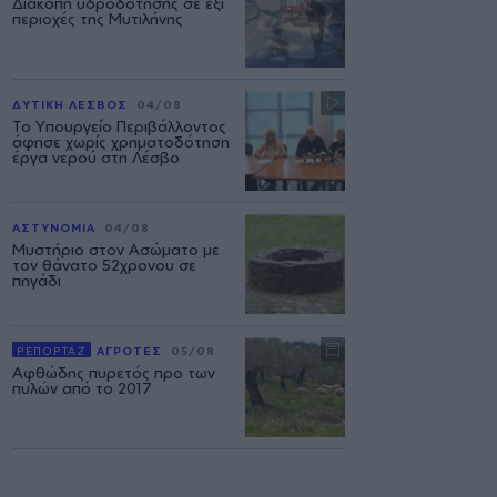
Διακοπή υδροδότησης σε έξι
περιοχές της Μυτιλήνης
ΔΥΤΙΚΗ ΛΕΣΒΟΣ
04/08
Το Υπουργείο Περιβάλλοντος
άφησε χωρίς χρηματοδότηση
έργα νερού στη Λέσβο
ΑΣΤΥΝΟΜΙΑ
04/08
Μυστήριο στον Ασώματο με
τον θάνατο 52χρονου σε
πηγάδι
ΡΕΠΟΡΤΑΖ
ΑΓΡΟΤΕΣ
05/08
Αφθώδης πυρετός προ των
πυλών από το 2017