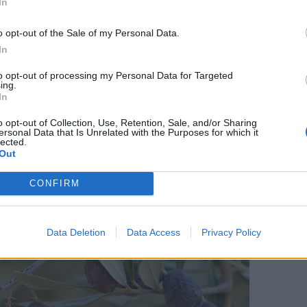
In
ίνω, έστω και αν αυτό δεν με βολεύει και έχει
για μένα, δεν μπαίνω να μαζέψω όλα τα δέντρα
o opt-out of the Sale of my Personal Data.
 Κάνω διαχωρισμό περιοχών με δέντρα τα
In
 καρπό άρα και καλύτερα κλαδάκια που δεν
to opt-out of processing my Personal Data for Targeted
ing.
με αρκετές περιπτώσεις ανθρώπων που
In
ι κατάπτωση γενικά στα δέντρα τους μετά τη
o opt-out of Collection, Use, Retention, Sale, and/or Sharing
ται κατευθείαν μπορεί να παρουσιαστεί αρκετά
ersonal Data that Is Unrelated with the Purposes for which it
lected.
να δύο εβδομάδες πιο μετά. Αυτά είναι σημάδια
Out
ον δυσκολιών που φέρνει και η συγκομιδή».
CONFIRM
Data Deletion
Data Access
Privacy Policy