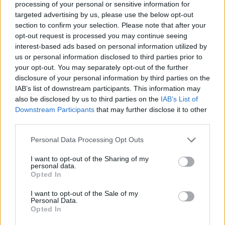
processing of your personal or sensitive information for
πολύχρωμο κόσμο
targeted advertising by us, please use the below opt-out
Η Έκθεση Παιδικής Ζωγραφικής
section to confirm your selection. Please note that after your
του Αναγνωστηρίου «Η
Ανάπτυξη» ανοίγει τις πόρτες της
opt-out request is processed you may continue seeing
από τις 10 έως τις 16 Αυγούστου με
interest-based ads based on personal information utilized by
ελεύθερη είσοδο
us or personal information disclosed to third parties prior to
your opt-out. You may separately opt-out of the further
ΧΩΡΙΑ
disclosure of your personal information by third parties on the
Το Ίππειος μοσχοβολά σύκο από
IAB’s list of downstream participants. This information may
νωρίς φέτος
also be disclosed by us to third parties on the
IAB’s List of
Η συγκομιδή ξεκίνησε νωρίτερα,
Downstream Participants
that may further disclose it to other
τα δέντρα είναι φορτωμένα και η
πλούσια παραγωγή αναδεικνύει
third parties.
ξανά ένα προϊόν δεμένο με την
ιστορία, την οικονομία και τις
Personal Data Processing Opt Outs
γεύσεις του χωριού
I want to opt-out of the Sharing of my
personal data.
ΤΑΞΙΔΙΑ
Opted In
Βόλτα στην Κουρνέλα!
Ένας από τους αγαπημένους
I want to opt-out of the Sale of my
προορισμούς για τους λάτρεις της
Personal Data.
φύσης και για όσους θέλουν να
Opted In
γνωρίσουν το νησί από
περιπατητικές διαδρομές