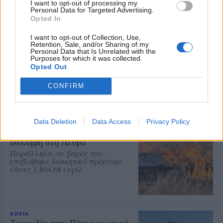
I want to opt-out of processing my
Personal Data for Targeted Advertising.
Opted In
ΧΩΡΙΑ
I want to opt-out of Collection, Use,
Έσβησε ένα ξεχωριστό κομμάτι
Retention, Sale, and/or Sharing of my
Personal Data that Is Unrelated with the
της ιστορίας του Πολιχνίτου
Purposes for which it was collected.
Θλίψη για την απώλεια του
Opted Out
Ελευθέριου Συκά, του ανθρώπου
που συνέδεσε το όνομά του με τα
αναψυκτικά ΚΡΥΣΤΑΛ, την
CONFIRM
ευγένεια και τη γενναιοδωρία
Data Deletion
Data Access
Privacy Policy
ΧΩΡΙΑ
Φωτιά σε ξερά χόρτα έφερε
σύλληψη στη Λέσβο
Παράλληλα, σε βάρος του
επιβλήθηκε διοικητικό πρόστιμο
ύψους 1.804,68 ευρώ
ΧΩΡΙΑ