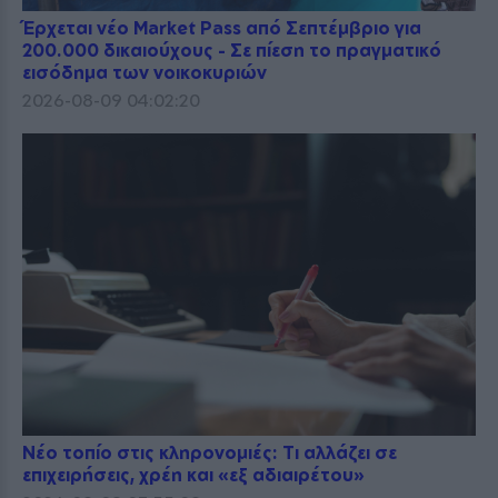
Έρχεται νέο Market Pass από Σεπτέμβριο για
200.000 δικαιούχους - Σε πίεση το πραγματικό
εισόδημα των νοικοκυριών
2026-08-09 04:02:20
Νέο τοπίο στις κληρονομιές: Τι αλλάζει σε
επιχειρήσεις, χρέη και «εξ αδιαιρέτου»