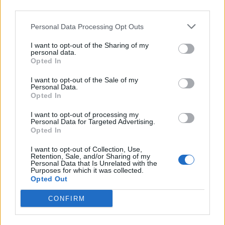
Δευτέρα 10 Αυγούστου στο «Χάνι»
third parties.
της Παναγίας
Personal Data Processing Opt Outs
I want to opt-out of the Sharing of my
ΜΟΥΣΙΚΗ
personal data.
Μουσικές πάνω στο κύμα στην
Opted In
παραλία της Δρώτας
Δύο ημέρες γεμάτες ζωντανή
I want to opt-out of the Sale of my
μουσική, χορό και διασκέδαση από
Personal Data.
τον Πολιτιστικό Εξωραϊστικό
Opted In
Σύλλογο «Η Δρώτα»
I want to opt-out of processing my
Personal Data for Targeted Advertising.
Opted In
ΔΥΤΙΚΗ ΛΕΣΒΟΣ
Παρέμβαση για το Ειδικό
I want to opt-out of Collection, Use,
Χωροταξικό Τουρισμού στη
Retention, Sale, and/or Sharing of my
Μήθυμνα
Personal Data that Is Unrelated with the
Purposes for which it was collected.
Ο Δήμος Δυτικής Λέσβου ζητά την
Opted Out
αλλαγή της κατάταξης της
περιοχής
CONFIRM