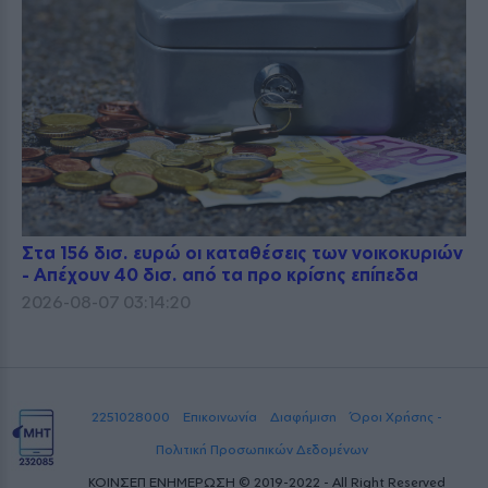
Στα 156 δισ. ευρώ οι καταθέσεις των νοικοκυριών
- Απέχουν 40 δισ. από τα προ κρίσης επίπεδα
2026-08-07 03:14:20
2251028000
Επικοινωνία
Διαφήμιση
Όροι Χρήσης -
Πολιτική Προσωπικών Δεδομένων
ΚΟΙΝΣΕΠ ΕΝΗΜΕΡΩΣΗ © 2019-2022 - All Right Reserved