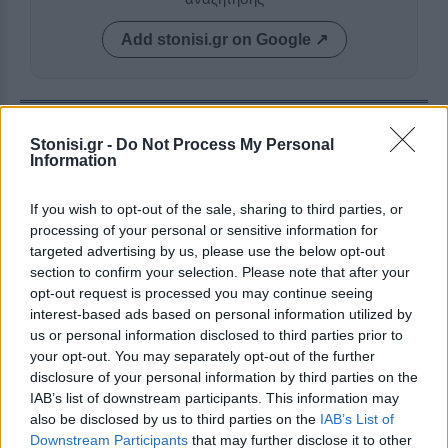
Add stonisi.gr on Google ↗
ΣΤΗΝ ΙΔΙΑ ΚΑΤΗΓΟΡΙΑ
Stonisi.gr -
Do Not Process My Personal
Information
ΧΩΡΙΑ
Προβληματική υδροδότηση σε
If you wish to opt-out of the sale, sharing to third parties, or
σπίτια κοντά στο Κάστρο του
Μολύβου
processing of your personal or sensitive information for
Κάτοικος διαμαρτύρεται και ζητά
targeted advertising by us, please use the below opt-out
να δοθεί λύση στο πρόβλημα που
section to confirm your selection. Please note that after your
ταλαιπωρεί τον ίδιο και άλλους
opt-out request is processed you may continue seeing
κατοίκους της περιοχής
interest-based ads based on personal information utilized by
us or personal information disclosed to third parties prior to
your opt-out. You may separately opt-out of the further
ΧΩΡΙΑ
Η Αγιάσος τιμά τον Γιάννη
disclosure of your personal information by third parties on the
Χατζηβασιλείου
IAB’s list of downstream participants. This information may
Εκδήλωση για τον επί 45 χρόνια
also be disclosed by us to third parties on the
IAB’s List of
αρχισυντάκτη και διευθυντή του
Downstream Participants
that may further disclose it to other
περιοδικού «ΑΓΙΑΣΟΣ», τη