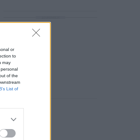
ΔΙΑΦΗΜΙΣΗ
sonal or
ection to
ou may
 personal
out of the
 downstream
B’s List of