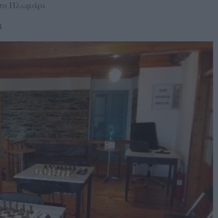
 το Πλωμάρι
4