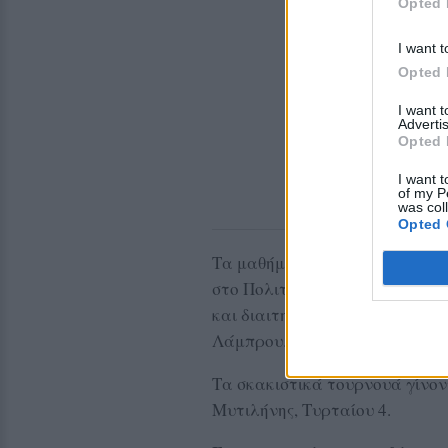
Opted 
I want t
Opted 
I want 
Advertis
Opted 
I want t
of my P
was col
Opted 
Τα μαθήματα στο Πλωμάρι γίνο
στο Πολιτιστικό Κέντρο Πλωμα
και διαιτητής της Ελληνικής Σ
Λάμπρου.
Τα σκακιστικά τουρνουά γίνον
Μυτιλήνης, Τυρταίου 4.