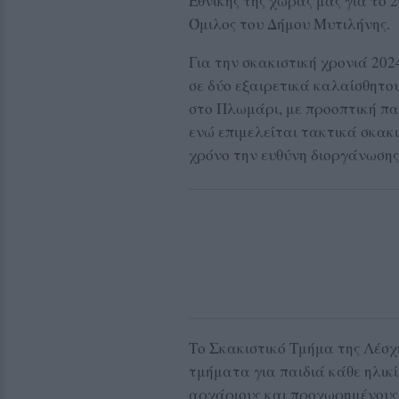
Εθνικής της χώρας μας για το 2
Όμιλος του Δήμου Μυτιλήνης.
Για την σκακιστική χρονιά 20
σε δύο εξαιρετικά καλαίσθητο
στο Πλωμάρι, με προοπτική παρ
ενώ επιμελείται τακτικά σκακ
χρόνο την ευθύνη διοργάνωση
Το Σκακιστικό Τμήμα της Λέσχ
τμήματα για παιδιά κάθε ηλικί
αρχάριους και προχωρημένους