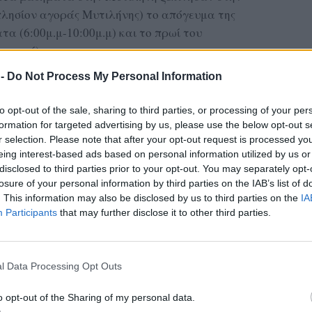
 πλησίον αγοράς Μυτιλήνης) το απόγευμα της
α (6:00μ.μ-10:00μ.μ) και το πρωί του
ι μετά).
 -
Do Not Process My Personal Information
ι ο κ. Δημήτρης Μαυρέας,έμπειρος
 τίτλο προπονητή της Παγκόσμιας Σκακιστικής
to opt-out of the sale, sharing to third parties, or processing of your per
tructor) και θητεία σε ισχυρούς σκακιστικούς
formation for targeted advertising by us, please use the below opt-out s
δο και Θεσσαλονίκη.
r selection. Please note that after your opt-out request is processed y
eing interest-based ads based on personal information utilized by us or
ΔΙΑΦΗΜΙΣΗ
disclosed to third parties prior to your opt-out. You may separately opt-
losure of your personal information by third parties on the IAB’s list of
. This information may also be disclosed by us to third parties on the
IA
Participants
that may further disclose it to other third parties.
l Data Processing Opt Outs
o opt-out of the Sharing of my personal data.