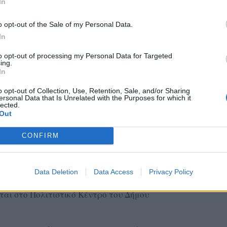
In
o opt-out of the Sale of my Personal Data.
In
to opt-out of processing my Personal Data for Targeted
ing.
In
o opt-out of Collection, Use, Retention, Sale, and/or Sharing
ersonal Data that Is Unrelated with the Purposes for which it
lected.
Out
νται τις απογευματινές ώρες της Δευτέρας
CONFIRM
ρίου και τα επιμελείται ο έμπειρος σκακιστής
κακιστικής Ομοσπονδίας (ΕΣΟ) κ. Δημήτρης
Data Deletion
Data Access
Privacy Policy
ται στο Πολιτιστικό Κέντρο του Δήμου