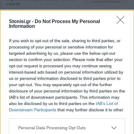
νικητή
ΤΟΥΡΙΣΜΟΣ
Stonisi.gr -
Do Not Process My Personal
Περισσότερες προσβάσιμες
Information
παραλίες αποκτά ο Δήμος
Μυτιλήνης
Νέες υποδομές σε Χαραμίδα,
If you wish to opt-out of the sale, sharing to third parties, or
Τάρτι, Ευρειακή και Σκάλα
processing of your personal or sensitive information for
Μυστεγνών, ενώ συστήματα
targeted advertising by us, please use the below opt-out
αυτόνομης πρόσβασης λειτουργούν
ήδη σε Κανόνι, Άγιο Ισίδωρο, 2η
section to confirm your selection. Please note that after your
Καντίνα Αεροδρομίου και
opt-out request is processed you may continue seeing
Τσαμάκια
interest-based ads based on personal information utilized by
us or personal information disclosed to third parties prior to
ΧΩΡΙΑ
your opt-out. You may separately opt-out of the further
Η «Στύψη» συνεχίζει να
disclosure of your personal information by third parties on the
καταγράφει την ιστορία του
IAB’s list of downstream participants. This information may
χωριού
also be disclosed by us to third parties on the
IAB’s List of
Το νέο φύλλο της τοπικής
Downstream Participants
that may further disclose it to other
εφημερίδας φιλοξενεί ενδιαφέρον
άρθρο για το φράγμα της Στύψης
third parties.
και τη μελέτη του Δρ. Νικόλαου
Μουτάφη
Personal Data Processing Opt Outs