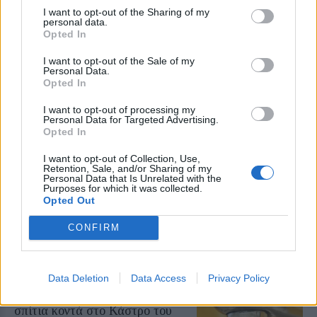
I want to opt-out of the Sharing of my
ΔΡΑΣΕΙΣ
personal data.
Κάλεσμα για συγκέντρωση υπέρ
Opted In
της Παλαιστίνης από
ανειδίκευτους γιατρούς της
I want to opt-out of the Sale of my
Λέσβου
Personal Data.
Την Κυριακή 9 Αυγούστου, στις
Opted In
7.30 το απόγευμα, έξω από το
κεντρικό κτήριο της Περιφέρειας
I want to opt-out of processing my
Βορείου Αιγαίου στη Μυτιλήνη η
Personal Data for Targeted Advertising.
κινητοποίηση
Opted In
ΔΡΑΣΕΙΣ
I want to opt-out of Collection, Use,
Retention, Sale, and/or Sharing of my
Ρούχα και τρόφιμα για τους
Personal Data that Is Unrelated with the
ανθρώπους που έχουν ανάγκη
Purposes for which it was collected.
Νέα συνεργασία της
Opted Out
«Ανακύκλωσης Αιγαίου» με τον
Σύνδεσμο Κοινωνικής Προστασίας
CONFIRM
και Αλληλεγγύης
Data Deletion
Data Access
Privacy Policy
ΧΩΡΙΑ
Προβληματική υδροδότηση σε
σπίτια κοντά στο Κάστρο του