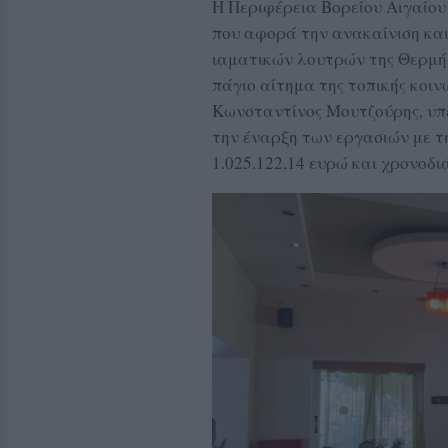
Η Περιφέρεια Βορείου Αιγαίο
που αφορά την ανακαίνιση κα
ιαματικών λουτρών της Θερμής
πάγιο αίτημα της τοπικής κοιν
Κωνσταντίνος Μουτζούρης, υπ
την έναρξη των εργασιών με τ
1.025.122,14 ευρώ και χρονοδ