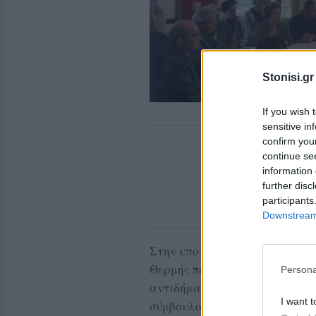
Stonisi.gr
If you wish 
sensitive in
confirm you
continue se
information 
further disc
participants
Downstream 
Στην υπογραφή της σύμβασης 
Θερμής παρευρέθηκαν ο δήμαρ
Persona
αντιδήμαρχοι Νίκος Καρασάββα
I want t
σύμβουλος Κώστας Φραγκόπουλ