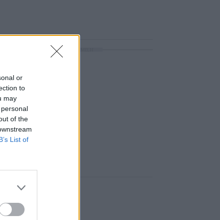
ΔΙΑΦΗΜΙΣΗ
sonal or
ection to
ou may
 personal
out of the
 downstream
B’s List of