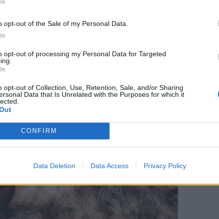
In
ναστασία Αντωνέλλη, Μιχάλης Δήσσος και
ό την Περιφέρεια Βορείου Αιγαίου. Επίσης,
o opt-out of the Sale of my Personal Data.
 Ιατρικού Συλλόγου Λέσβου Παναγιώτης
In
χωριών της περιοχής.
to opt-out of processing my Personal Data for Targeted
ing.
In
o opt-out of Collection, Use, Retention, Sale, and/or Sharing
ersonal Data that Is Unrelated with the Purposes for which it
lected.
Out
CONFIRM
Data Deletion
Data Access
Privacy Policy