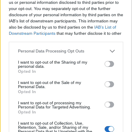
us or personal information disclosed to third parties prior to
ατζέντα της συζήτησης
your opt-out. You may separately opt-out of the further
disclosure of your personal information by third parties on the
ΑΥΤΟΔΙΟΙΚΗΣΗ
IAB’s list of downstream participants. This information may
Στην Περιφέρεια το αίτημα
also be disclosed by us to third parties on the
IAB’s List of
ενίσχυσης των εθελοντών του
Πλωμαρίου
Downstream Participants
that may further disclose it to other
Ο Θεόδωρος Βαλσαμίδης προτείνει
third parties.
την αγορά πλήρως εξοπλισμένου
οχήματος 4x4 και την παραχώρησή
Personal Data Processing Opt Outs
του στο κλιμάκιο
I want to opt-out of the Sharing of my
personal data.
ΧΩΡΙΑ
Opted In
Με λαμπρότητα η Μεταμόρφωση
του Σωτήρος στη Σκάλα
I want to opt-out of the Sale of my
Μιστεγνών
Personal Data.
Opted In
Πλήθος πιστών συμμετείχε στην
πανηγυρική Θεία Λειτουργία και
στην ευλογία των σταφυλιών
I want to opt-out of processing my
Personal Data for Targeted Advertising.
Opted In
I want to opt-out of Collection, Use,
ΑΓΟΡΑ
Retention, Sale, and/or Sharing of my
Η Λευκή Νύχτα γέμισε ζωή την
Personal Data that Is Unrelated with the