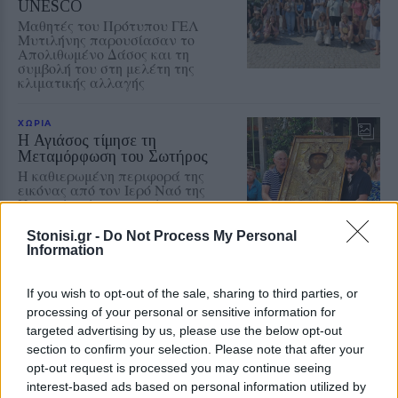
UNESCO
Μαθητές του Πρότυπου ΓΕΛ
Μυτιλήνης παρουσίασαν το
Απολιθωμένο Δάσος και τη
συμβολή του στη μελέτη της
κλιματικής αλλαγής
ΧΩΡΙΑ
Η Αγιάσος τίμησε τη
Μεταμόρφωση του Σωτήρος
Η καθιερωμένη περιφορά της
εικόνας από τον Ιερό Ναό της
Παναγίας έως τον ναΐσκο της
Ζωοδόχου Πηγής
Stonisi.gr -
Do Not Process My Personal
Information
ΜΥΤΙΛΗΝΗ
If you wish to opt-out of the sale, sharing to third parties, or
Κτηματολόγιο και παλιό
processing of your personal or sensitive information for
Κολυμβητήριο στη συνάντηση
targeted advertising by us, please use the below opt-out
Κουφέλου με το ΤΕΕ
section to confirm your selection. Please note that after your
Πολεοδομικός σχεδιασμός,
αντισεισμική προστασία και
opt-out request is processed you may continue seeing
στελέχωση των τεχνικών
interest-based ads based on personal information utilized by
υπηρεσιών βρέθηκαν επίσης στην