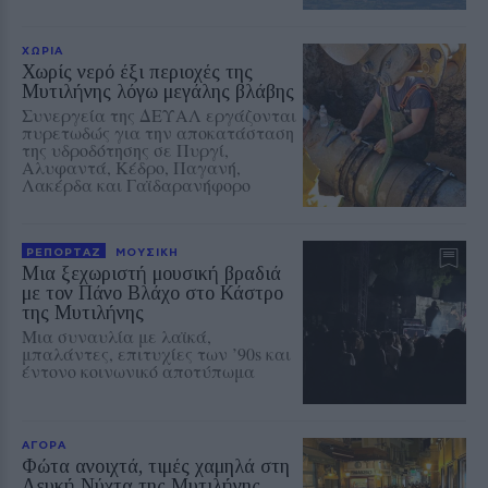
ΧΩΡΙΑ
Χωρίς νερό έξι περιοχές της
Μυτιλήνης λόγω μεγάλης βλάβης
Συνεργεία της ΔΕΥΑΛ εργάζονται
πυρετωδώς για την αποκατάσταση
της υδροδότησης σε Πυργί,
Αλυφαντά, Κέδρο, Παγανή,
Λακέρδα και Γαϊδαρανήφορο
ΡΕΠΟΡΤΑΖ
ΜΟΥΣΙΚΗ
Μια ξεχωριστή μουσική βραδιά
με τον Πάνο Βλάχο στο Κάστρο
της Μυτιλήνης
Μια συναυλία με λαϊκά,
μπαλάντες, επιτυχίες των ’90s και
έντονο κοινωνικό αποτύπωμα
ΑΓΟΡΑ
Φώτα ανοιχτά, τιμές χαμηλά στη
Λευκή Νύχτα της Μυτιλήνης