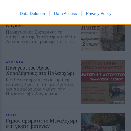
ΧΩΡΙΑ
Data Deletion
Data Access
Privacy Policy
Εορταστικές εκδηλώσεις για τη
Μεταμόρφωση του Σωτήρος στο
Καγιάνι
Πανηγυρικός Εσπερινός το
απόγευμα της Τετάρτης και Θεία
Λειτουργία το πρωί της Πέμπτης
ΑΤΖΕΝΤΑ
Πανηγύρι του Αγίου
Χαραλάμπους στο Παλαιοχώρι
Ιερά Λειτουργία, περιφορά της
εικόνας, έφιπποι συμμετέχοντες
και παραδοσιακό γλέντι την
Παρασκευή 7 Αυγούστου
ΓΕΥΣΗ
Γέμισε αρώματα το Μεγαλοχώρι
στη γιορτή βοτάνων