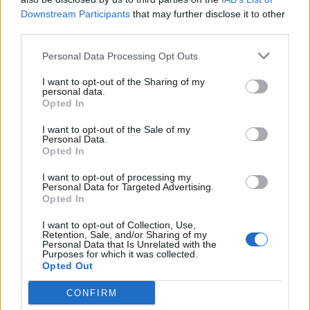
Παρουσιάστηκε το μυθιστόρημα
Downstream Participants
that may further disclose it to other
της Σωτηρίας Μαραγκοζάκη
«Άσπρος σκύλος μαύρος σκύλος»,
third parties.
εμπνευσμένο από τη διαδρομή του
Μανταμαδιώτη κομμουνιστή
Personal Data Processing Opt Outs
I want to opt-out of the Sharing of my
ΔΡΑΣΕΙΣ
personal data.
Συγκέντρωση αλληλεγγύης στον
Opted In
Παλαιστινιακό λαό στη
Μυτιλήνη
I want to opt-out of the Sale of my
Την Κυριακή 9 Αυγούστου, στις
Personal Data.
19:30, μπροστά από το κεντρικό
Opted In
κτήριο της Περιφέρειας Βορείου
Αιγαίου στη Μυτιλήνη
I want to opt-out of processing my
Personal Data for Targeted Advertising.
Opted In
ΧΩΡΙΑ
Εγκαινιάστηκε η νέα παιδική
I want to opt-out of Collection, Use,
χαρά στους Ταξιάρχες
Retention, Sale, and/or Sharing of my
Personal Data that Is Unrelated with the
Το έργο του Δήμου Μυτιλήνης
Purposes for which it was collected.
παραδόθηκε στα παιδιά και στους
Opted Out
κατοίκους του χωριού
CONFIRM