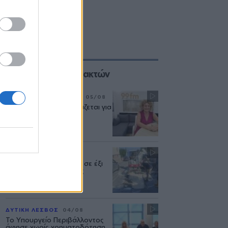
Επιλογές των Συντακτών
ΣΥΝΕΝΤΕΥΞΗ
ΜΟΥΣΙΚΗ
05/08
«Η ασφάλεια δεν θυσιάζεται για
τις δημόσιες σχέσεις»
ΜΥΤΙΛΗΝΗ
04/08
Διακοπή υδροδότησης σε έξι
περιοχές της Μυτιλήνης
ΔΥΤΙΚΗ ΛΕΣΒΟΣ
04/08
Το Υπουργείο Περιβάλλοντος
άφησε χωρίς χρηματοδότηση