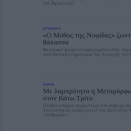
του Ηρακλείου
ΑΤΖΕΝΤΑ
«Ο Μύθος της Νυφίδας» ζωντα
θάλασσα
Θεατρικό δρώμενο αφιερωμένο στην παρά
πολιτιστική κληρονομιά της περιοχής τη
ΧΩΡΙΑ
Με λαμπρότητα η Μεταμόρφω
στον Κάτω Τρίτο
Πλήθος κόσμου συμμετείχε στο διήμερο θ
πολιτιστικών εκδηλώσεων του Συλλόγου
«Ο Μωριάς»