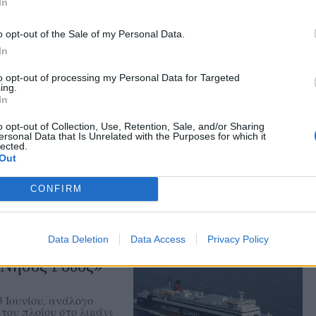
In
 συνθέτουν την
o opt-out of the Sale of my Personal Data.
άνων» τη Δευτέρα 10
In
to opt-out of processing my Personal Data for Targeted
ing.
In
o opt-out of Collection, Use, Retention, Sale, and/or Sharing
σιών στη
ersonal Data that Is Unrelated with the Purposes for which it
lected.
Out
κή – Από 3 έως 5
CONFIRM
Data Deletion
Data Access
Privacy Policy
«Νήσος Ρόδος»
3 Ιουνίου, ανάλογο
του πλοίου στο λιμάνι