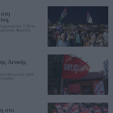
 στη
τίνη
υριακή στις 7.30 το
ιφέρειας Βορείου
ης Λευκής
παλλήλων και ζητά
εργασίας
η στο