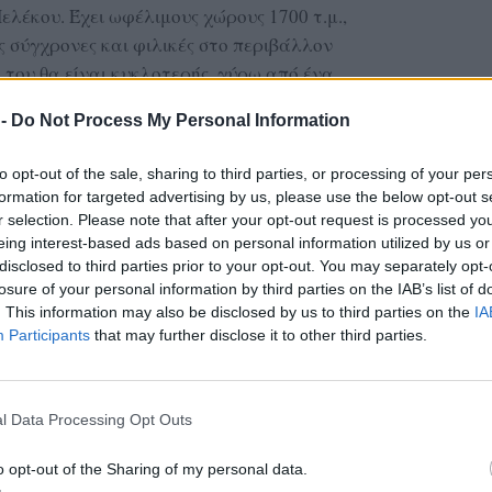
λέκου. Έχει ωφέλιμους χώρους 1700 τ.μ.,
ς σύγχρονες και φιλικές στο περιβάλλον
 του θα είναι κυκλοτερής, γύρω από ένα
θα γίνεται από δύο εισόδους. Θα διαθέτει
 -
Do Not Process My Personal Information
ατρο (400 τ.μ.). Το κτήριο θα αναπτύσσεται σε
to opt-out of the sale, sharing to third parties, or processing of your per
formation for targeted advertising by us, please use the below opt-out s
r selection. Please note that after your opt-out request is processed y
ας στα αποτελέσματα αναζήτησης
eing interest-based ads based on personal information utilized by us or
disclosed to third parties prior to your opt-out. You may separately opt-
.gr on Google ↗
losure of your personal information by third parties on the IAB’s list of
. This information may also be disclosed by us to third parties on the
IA
Participants
that may further disclose it to other third parties.
l Data Processing Opt Outs
o opt-out of the Sharing of my personal data.
ή – Μπινταγιάλα