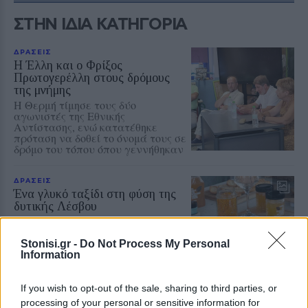
ΣΤΗΝ ΙΔΙΑ ΚΑΤΗΓΟΡΙΑ
ΔΡΑΣΕΙΣ
Η Έλλη και ο Φρίξος
Πρωτογερέλλη στους δρόμους
της μνήμης
Η Θερμή τίμησε τους δύο
αγωνιστές της Εθνικής
Αντίστασης, ενώ κατατέθηκε
πρόταση να δοθεί το όνομά τους σε
δρόμο του τόπου όπου γεννήθηκαν
ΔΡΑΣΕΙΣ
Ένα γλυκό ταξίδι στη φύση της
δυτικής Λέσβου
Το θυμαρίσιο μέλι, οι επικονιαστές
και τα αρωματικά φυτά
πρωταγωνίστησαν στη γευστική
Stonisi.gr -
Do Not Process My Personal
εμπειρία που φιλοξενεησε το
Information
Μουσείο Φυσικής Ιστορίας
Απολιθωμένου Δάσους Λέσβου
If you wish to opt-out of the sale, sharing to third parties, or
processing of your personal or sensitive information for
ΔΡΑΣΕΙΣ