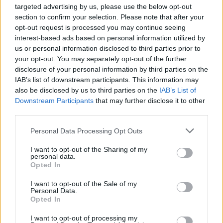
targeted advertising by us, please use the below opt-out
Τρεις συγκεντρώσεις στη Λέσβο
section to confirm your selection. Please note that after your
για την Παλαιστίνη
opt-out request is processed you may continue seeing
Μυτιλήνη, Πλωμάρι και Ερεσός
συμμετέχουν την Κυριακή στην
interest-based ads based on personal information utilized by
πανελλαδική ημέρα δράσης
us or personal information disclosed to third parties prior to
ενάντια στον πόλεμο στη Γάζα και
your opt-out. You may separately opt-out of the further
στη συνέχιση της συνεργασίας
Ελλάδας–Ισραήλ
disclosure of your personal information by third parties on the
IAB’s list of downstream participants. This information may
also be disclosed by us to third parties on the
IAB’s List of
ΔΡΑΣΕΙΣ
Τα παιδιά ανακαλύπτουν το
Downstream Participants
that may further disclose it to other
Απολιθωμένο Δάσος μέσα από
third parties.
ένα νέο παιχνίδι
Διαδραστική εκπαιδευτική δράση
Personal Data Processing Opt Outs
στο Μουσείο του Σιγρίου, με
αναμνηστικά για όλους και ετήσια
I want to opt-out of the Sharing of my
κάρτα ελεύθερης εισόδου για τον
personal data.
νικητή
Opted In
I want to opt-out of the Sale of my
ΔΡΑΣΕΙΣ
Personal Data.
Κάλεσμα για συγκέντρωση υπέρ
Opted In
της Παλαιστίνης από
ανειδίκευτους γιατρούς της
I want to opt-out of processing my
Λέσβου