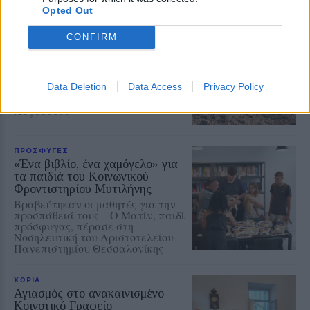
Opted Out
ΜΟΥΣΙΚΗ
Η γιορτή της τράτας ζωντάνεψε
CONFIRM
ξανά στη Σκάλα Πολιχνίτου
Η αναπαράσταση του παλιού
αλιευτικού εθίμου, οι
Data Deletion
Data Access
Privacy Policy
παραδοσιακοί χοροί και η μουσική
γέμισαν το λιμάνι το βράδυ της 6ης
Αυγούστου
ΠΡΟΣΦΥΓΕΣ
«Ένα βιβλίο, ένα χαμόγελο» για
τα παιδιά του Κοινωνικού
Φροντιστηρίου Μυτιλήνης
Βραβεύτηκαν οι μαθητές για την
προσπάθειά τους – Ο Ματίν, παιδί
πρόσφυγας, πέρασε στη
Νοσηλευτική του Αριστοτελείου
Πανεπιστημίου Θεσσαλονίκης
ΧΩΡΙΑ
Αγιασμός στο ανακαινισμένο
Κοινοτικό Γραφείο