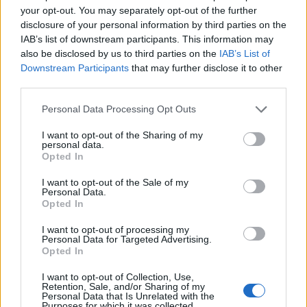
Δύο ημέρες γεμάτες ζωντανή
μουσική, χορό και διασκέδαση από
your opt-out. You may separately opt-out of the further
τον Πολιτιστικό Εξωραϊστικό
disclosure of your personal information by third parties on the
Σύλλογο «Η Δρώτα»
IAB’s list of downstream participants. This information may
also be disclosed by us to third parties on the
IAB’s List of
Downstream Participants
that may further disclose it to other
third parties.
ΔΥΤΙΚΗ ΛΕΣΒΟΣ
Παρέμβαση για το Ειδικό
Χωροταξικό Τουρισμού στη
Personal Data Processing Opt Outs
Μήθυμνα
I want to opt-out of the Sharing of my
Ο Δήμος Δυτικής Λέσβου ζητά την
personal data.
αλλαγή της κατάταξης της
Opted In
περιοχής
I want to opt-out of the Sale of my
Personal Data.
Opted In
ΡΕΠΟΡΤΑΖ
ΔΡΑΣΕΙΣ
Στο Πανελλήνιον έκθεση
I want to opt-out of processing my
σύνδεσης του σήμερα της
Personal Data for Targeted Advertising.
Μυτιλήνης με το χθες
Opted In
Μια έκθεση διοργανωμένη από τον
Εμπορικό Σύλλογο Μυτιλήνης
I want to opt-out of Collection, Use,
Retention, Sale, and/or Sharing of my
Personal Data that Is Unrelated with the
Purposes for which it was collected.