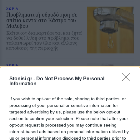
ΧΩΡΙΑ
Προβληματική υδροδότηση σε
σπίτια κοντά στο Κάστρο του
Μολύβου
Κάτοικος διαμαρτύρεται και ζητά
να δοθεί λύση στο πρόβλημα που
ταλαιπωρεί τον ίδιο και άλλους
κατοίκους της περιοχής
ΧΩΡΙΑ
Η Αγιάσος τιμά τον Γιάννη
Χατζηβασιλείου
Stonisi.gr -
Do Not Process My Personal
Εκδήλωση για τον επί 45 χρόνια
Information
αρχισυντάκτη και διευθυντή του
περιοδικού «ΑΓΙΑΣΟΣ», τη
Δευτέρα 10 Αυγούστου στο «Χάνι»
If you wish to opt-out of the sale, sharing to third parties, or
της Παναγίας
processing of your personal or sensitive information for
targeted advertising by us, please use the below opt-out
section to confirm your selection. Please note that after your
ΜΟΥΣΙΚΗ
opt-out request is processed you may continue seeing
Μουσικές πάνω στο κύμα στην
interest-based ads based on personal information utilized by
παραλία της Δρώτας
us or personal information disclosed to third parties prior to