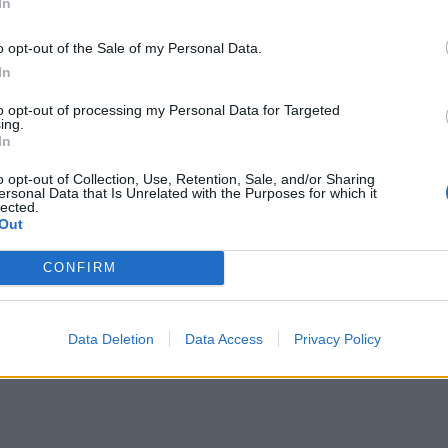
In
φωτογράφιες της παρέλασης
o opt-out of the Sale of my Personal Data.
In
ΔΙΑΦΗΜΙΣΗ
to opt-out of processing my Personal Data for Targeted
ing.
In
o opt-out of Collection, Use, Retention, Sale, and/or Sharing
ersonal Data that Is Unrelated with the Purposes for which it
lected.
Out
CONFIRM
Data Deletion
Data Access
Privacy Policy