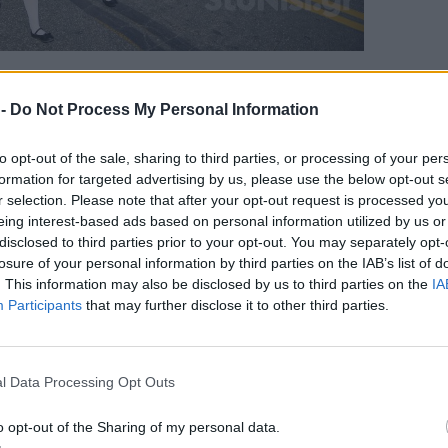
ΔΙΑΦΗΜΙΣΗ
 -
Do Not Process My Personal Information
to opt-out of the sale, sharing to third parties, or processing of your per
formation for targeted advertising by us, please use the below opt-out s
r selection. Please note that after your opt-out request is processed y
eing interest-based ads based on personal information utilized by us or
disclosed to third parties prior to your opt-out. You may separately opt-
οι της Μυτιλήνης και των γύρω χωριών βρέθηκε
losure of your personal information by third parties on the IAB’s list of
. This information may also be disclosed by us to third parties on the
IA
ς για να παρακολουθήσει την παρέλαση
Participants
that may further disclose it to other third parties.
υ, Αγωνιστών της Εθνικής Αντίστασης,
τιστικών συλλόγων, των μαθητών και
οβάθμιας και Δευτεροβάθμιας Εκπαίδευσης και
l Data Processing Opt Outs
εθελοντικών οργανώσεων, οδηγών και
ούθησε η εντυπωσιακή παρέλαση των
o opt-out of the Sharing of my personal data.
μεων.