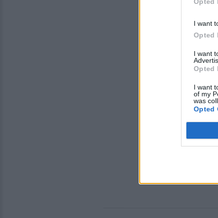
Opted 
I want t
Opted 
I want 
Advertis
Opted 
I want t
of my P
was col
Opted 