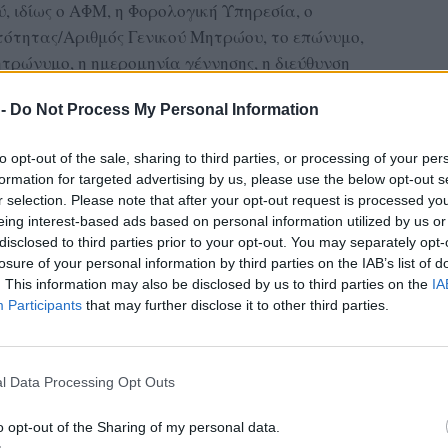
, ιδίως ο ΑΦΜ, η Φορολογική Υπηρεσία, ο
τότητας/Αριθμός Γενικού Μητρώου, το επώνυμο,
ητρώνυμο, η ημερομηνία γέννησης, η διεύθυνση
νωνίας και η διεύθυνση ηλεκτρονικού
 -
Do Not Process My Personal Information
πως τηρούνται στο φορολογικό μητρώο κατά
δήλωσης.
to opt-out of the sale, sharing to third parties, or processing of your per
να αντλούνται από το Εθνικό Μητρώο
formation for targeted advertising by us, please use the below opt-out s
ωση ανακρίβειας αυτών, απαιτείται, πριν από
r selection. Please note that after your opt-out request is processed y
ιόρθωση των ανακριβών στοιχείων από τον
eing interest-based ads based on personal information utilized by us or
disclosed to third parties prior to your opt-out. You may separately opt-
losure of your personal information by third parties on the IAB’s list of
. This information may also be disclosed by us to third parties on the
IA
σιακά και οικογενειακά, καθώς και η ιδιότητα
Participants
that may further disclose it to other third parties.
 ίσχυαν κατά το έτος που αφορά η δήλωση ή
τητας. Επίσης, για την άντληση των παραπάνω
 να διαλειτουργεί με το φορολογικό μητρώο
l Data Processing Opt Outs
o opt-out of the Sharing of my personal data.
ΔΙΑΦΗΜΙΣΗ