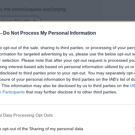
ας στα αποτελέσματα αναζήτησης
.gr on Google ↗
 -
Do Not Process My Personal Information
to opt-out of the sale, sharing to third parties, or processing of your per
formation for targeted advertising by us, please use the below opt-out s
r selection. Please note that after your opt-out request is processed y
eing interest-based ads based on personal information utilized by us or
disclosed to third parties prior to your opt-out. You may separately opt-
losure of your personal information by third parties on the IAB’s list of
εισόδημα των
. This information may also be disclosed by us to third parties on the
IA
Participants
that may further disclose it to other third parties.
η χειρότερη επίδοση
ριστική η υποχώρηση
ματος από περιουσιακά
l Data Processing Opt Outs
o opt-out of the Sharing of my personal data.