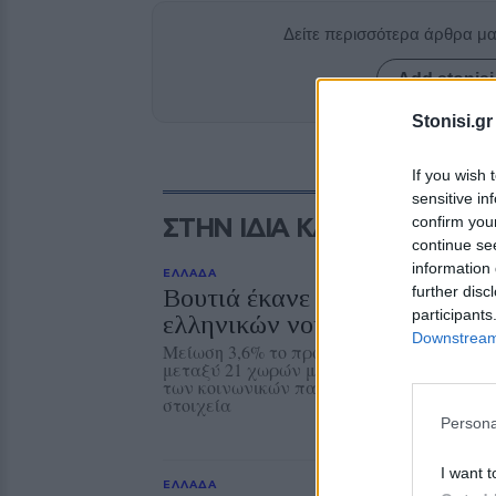
Δείτε περισσότερα άρθρα μ
Add stonisi
Stonisi.gr
If you wish 
sensitive in
ΣΤΗΝ ΙΔΙΑ ΚΑΤΗΓΟΡΙΑ
confirm you
continue se
information 
ΕΛΛΑΔΑ
further disc
Βουτιά έκανε το πραγματικό 
participants
ελληνικών νοικοκυριών
Downstream 
Μείωση 3,6% το πρώτο τρίμηνο του 2026, 
μεταξύ 21 χωρών μελών του ΟΟΣΑ. Καθο
των κοινωνικών παροχών και του εισοδή
στοιχεία
Persona
I want t
ΕΛΛΑΔΑ