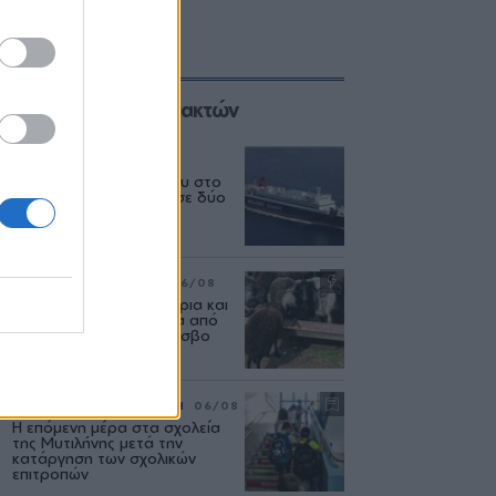
Επιλογές των Συντακτών
ΕΛΛΑΔΑ
06/08
Δεύτερη εμπλοκή κάβου στο
«Νήσος Ρόδος» μέσα σε δύο
μήνες
ΡΕΠΟΡΤΑΖ
ΑΓΡΟΤΕΣ
06/08
Ανασταίνονται... μοσχάρια και
πρόβατα κάνουν βόλτα από
στάνη σε στάνη στη Λέσβο
ΡΕΠΟΡΤΑΖ
ΕΚΠΑΙΔΕΥΣΗ
06/08
Η επόμενη μέρα στα σχολεία
της Μυτιλήνης μετά την
κατάργηση των σχολικών
επιτροπών