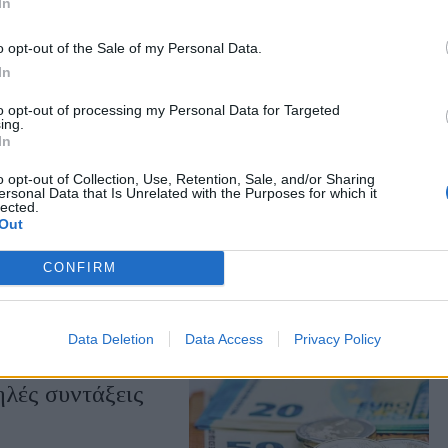
In
ς και αεροπορικά
o opt-out of the Sale of my Personal Data.
ψε η ΕΛΣΤΑΤ. Επτά
In
αυξήσεις με διψήφιο
to opt-out of processing my Personal Data for Targeted
ing.
In
o opt-out of Collection, Use, Retention, Sale, and/or Sharing
ersonal Data that Is Unrelated with the Purposes for which it
ευνα στο σκάνδαλο
lected.
Out
νικών υποκλοπών
γος. Κατηγορηματικό
CONFIRM
αστηρίου στην ανάσυρση
ης των τηλεφωνικών
Data Deletion
Data Access
Privacy Policy
ηλές συντάξεις