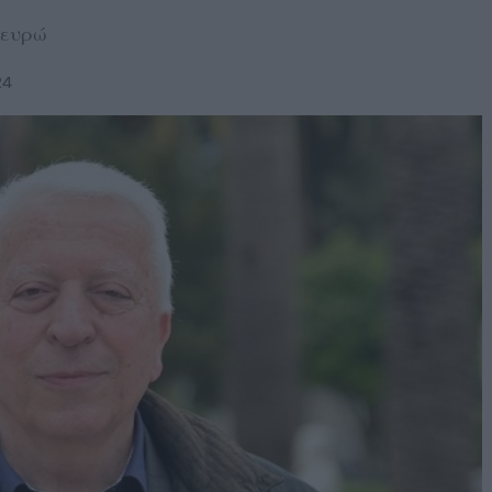
 ευρώ
24