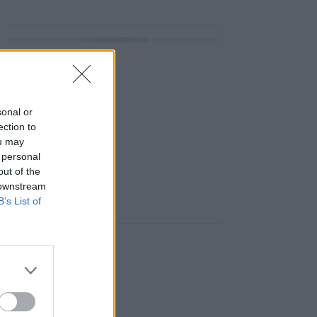
ΔΙΑΦΗΜΙΣΗ
sonal or
ection to
ou may
 personal
out of the
 downstream
B’s List of