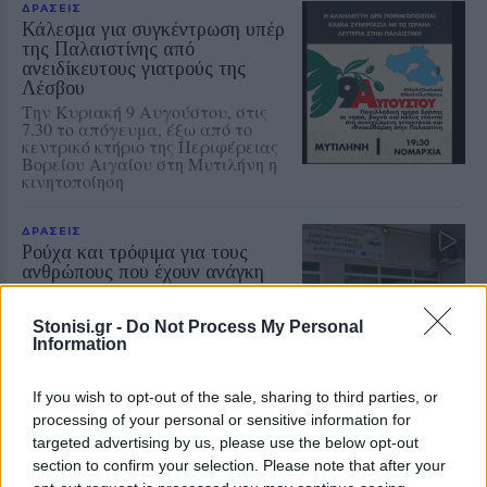
ΔΡΑΣΕΙΣ
Κάλεσμα για συγκέντρωση υπέρ
της Παλαιστίνης από
ανειδίκευτους γιατρούς της
Λέσβου
Την Κυριακή 9 Αυγούστου, στις
7.30 το απόγευμα, έξω από το
κεντρικό κτήριο της Περιφέρειας
Βορείου Αιγαίου στη Μυτιλήνη η
κινητοποίηση
ΔΡΑΣΕΙΣ
Ρούχα και τρόφιμα για τους
ανθρώπους που έχουν ανάγκη
Νέα συνεργασία της
«Ανακύκλωσης Αιγαίου» με τον
Stonisi.gr -
Do Not Process My Personal
Σύνδεσμο Κοινωνικής Προστασίας
Information
και Αλληλεγγύης
If you wish to opt-out of the sale, sharing to third parties, or
processing of your personal or sensitive information for
ΧΩΡΙΑ
targeted advertising by us, please use the below opt-out
Προβληματική υδροδότηση σε
section to confirm your selection. Please note that after your
σπίτια κοντά στο Κάστρο του