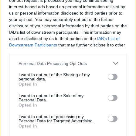
Μολύβου
opt-out request is processed you may continue seeing
Κάτοικος διαμαρτύρεται και ζητά
interest-based ads based on personal information utilized by
να δοθεί λύση στο πρόβλημα που
us or personal information disclosed to third parties prior to
ταλαιπωρεί τον ίδιο και άλλους
your opt-out. You may separately opt-out of the further
κατοίκους της περιοχής
disclosure of your personal information by third parties on the
IAB’s list of downstream participants. This information may
also be disclosed by us to third parties on the
IAB’s List of
ΧΩΡΙΑ
Η Αγιάσος τιμά τον Γιάννη
Downstream Participants
that may further disclose it to other
Χατζηβασιλείου
third parties.
Εκδήλωση για τον επί 45 χρόνια
αρχισυντάκτη και διευθυντή του
Personal Data Processing Opt Outs
περιοδικού «ΑΓΙΑΣΟΣ», τη
Δευτέρα 10 Αυγούστου στο «Χάνι»
I want to opt-out of the Sharing of my
της Παναγίας
personal data.
Opted In
ΜΟΥΣΙΚΗ
I want to opt-out of the Sale of my
Μουσικές πάνω στο κύμα στην
Personal Data.
παραλία της Δρώτας
Opted In
Δύο ημέρες γεμάτες ζωντανή
μουσική, χορό και διασκέδαση από
I want to opt-out of processing my
τον Πολιτιστικό Εξωραϊστικό
Personal Data for Targeted Advertising.
Σύλλογο «Η Δρώτα»
Opted In