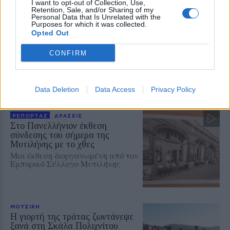
I want to opt-out of Collection, Use,
Retention, Sale, and/or Sharing of my
Personal Data that Is Unrelated with the
ΔΥΤΙΚΗ ΛΕΣΒΟΣ
Purposes for which it was collected.
Παρέμβαση για το Ειδικό
Opted Out
Χωροταξικό Τουρισμού στη
Μήθυμνα
CONFIRM
Ο Δήμος Δυτικής Λέσβου ζητά την
αλλαγή της κατάταξης της
περιοχής
Data Deletion
Data Access
Privacy Policy
ΡΕΠΟΡΤΑΖ
ΔΡΑΣΕΙΣ
Στο Πανελλήνιον έκθεση
σύνδεσης του σήμερα της
Μυτιλήνης με το χθες
Μια έκθεση διοργανωμένη από τον
Εμπορικό Σύλλογο Μυτιλήνης
ΜΟΥΣΙΚΗ
Η γιορτή της τράτας ζωντάνεψε
ξανά στη Σκάλα Πολιχνίτου