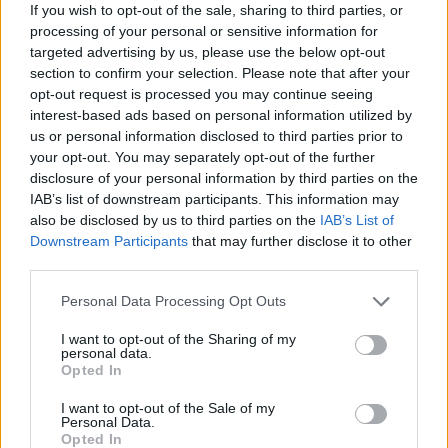
πρωταγωνίστησαν στη γευστική
If you wish to opt-out of the sale, sharing to third parties, or
εμπειρία που φιλοξενεησε το
processing of your personal or sensitive information for
Μουσείο Φυσικής Ιστορίας
targeted advertising by us, please use the below opt-out
Απολιθωμένου Δάσους Λέσβου
section to confirm your selection. Please note that after your
opt-out request is processed you may continue seeing
ΔΡΑΣΕΙΣ
interest-based ads based on personal information utilized by
Τρεις συγκεντρώσεις στη Λέσβο
us or personal information disclosed to third parties prior to
για την Παλαιστίνη
your opt-out. You may separately opt-out of the further
Μυτιλήνη, Πλωμάρι και Ερεσός
συμμετέχουν την Κυριακή στην
disclosure of your personal information by third parties on the
πανελλαδική ημέρα δράσης
IAB’s list of downstream participants. This information may
ενάντια στον πόλεμο στη Γάζα και
also be disclosed by us to third parties on the
IAB’s List of
στη συνέχιση της συνεργασίας
Ελλάδας–Ισραήλ
Downstream Participants
that may further disclose it to other
third parties.
ΔΡΑΣΕΙΣ
Personal Data Processing Opt Outs
Τα παιδιά ανακαλύπτουν το
Απολιθωμένο Δάσος μέσα από
I want to opt-out of the Sharing of my
ένα νέο παιχνίδι
personal data.
Διαδραστική εκπαιδευτική δράση
Opted In
στο Μουσείο του Σιγρίου, με
αναμνηστικά για όλους και ετήσια
I want to opt-out of the Sale of my
κάρτα ελεύθερης εισόδου για τον
Personal Data.
νικητή
Opted In