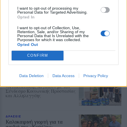
ΔΡΑΣΕΙΣ
I want to opt-out of processing my
Κάλεσμα για συγκέντρωση υπέρ
Personal Data for Targeted Advertising.
Opted In
της Παλαιστίνης από
ανειδίκευτους γιατρούς της
Λέσβου
I want to opt-out of Collection, Use,
Retention, Sale, and/or Sharing of my
Την Κυριακή 9 Αυγούστου, στις
Personal Data that Is Unrelated with the
7.30 το απόγευμα, έξω από το
Purposes for which it was collected.
κεντρικό κτήριο της Περιφέρειας
Opted Out
Βορείου Αιγαίου στη Μυτιλήνη η
κινητοποίηση
CONFIRM
ΔΡΑΣΕΙΣ
Ρούχα και τρόφιμα για τους
ανθρώπους που έχουν ανάγκη
Data Deletion
Data Access
Privacy Policy
Νέα συνεργασία της
«Ανακύκλωσης Αιγαίου» με τον
Σύνδεσμο Κοινωνικής Προστασίας
και Αλληλεγγύης
ΔΡΑΣΕΙΣ
Καλοκαιρινή γιορτή για τα
παιδιά της «Κυψέλης»