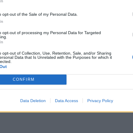
αν στο σχολείο για να στηρίξουν τα παιδιά τους.
In
ΔΙΑΦΗΜΙΣΗ
o opt-out of the Sale of my Personal Data.
In
to opt-out of processing my Personal Data for Targeted
ing.
In
o opt-out of Collection, Use, Retention, Sale, and/or Sharing
ersonal Data that Is Unrelated with the Purposes for which it
lected.
Out
CONFIRM
Data Deletion
Data Access
Privacy Policy