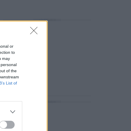
ΔΙΑΦΗΜΙΣΗ
sonal or
ection to
ou may
 personal
out of the
 downstream
B’s List of
ΔΙΑΦΗΜΙΣΗ