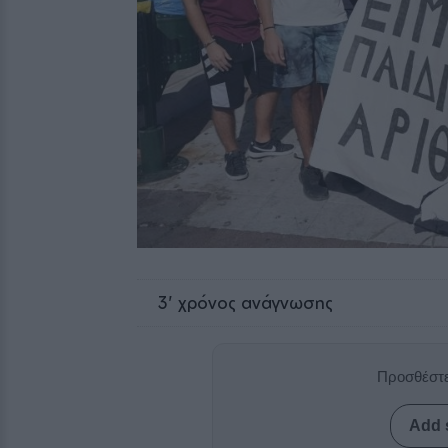
3
' χρόνος ανάγνωσης
Προσθέστε
Add 