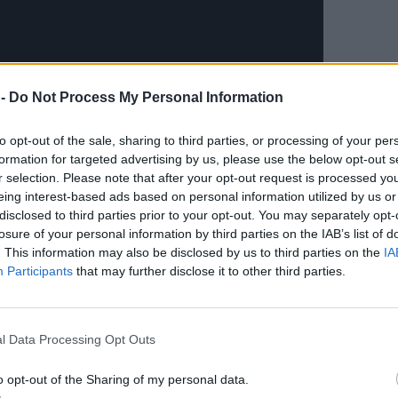
 -
Do Not Process My Personal Information
to opt-out of the sale, sharing to third parties, or processing of your per
formation for targeted advertising by us, please use the below opt-out s
r selection. Please note that after your opt-out request is processed y
eing interest-based ads based on personal information utilized by us or
disclosed to third parties prior to your opt-out. You may separately opt-
losure of your personal information by third parties on the IAB’s list of
. This information may also be disclosed by us to third parties on the
IA
Participants
that may further disclose it to other third parties.
άνουν αποχή σχεδόν εδώ και μία εβδομάδα, και
ια να μπουν στην τάξη, ενώ την Τρίτη 24
l Data Processing Opt Outs
 θέμα και με τον διευθυντή Δευτεροβάθμιας
η. Μάλιστα ο προϊστάμενος ήρθε αντιμέτωπος
o opt-out of the Sharing of my personal data.