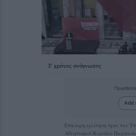
3
' χρόνος ανάγνωσης
Προσθέστε
Add 
Επίκαιρη ερώτηση προς τον Υ
Αθλητισμού Κυριάκο Πιερακάκη