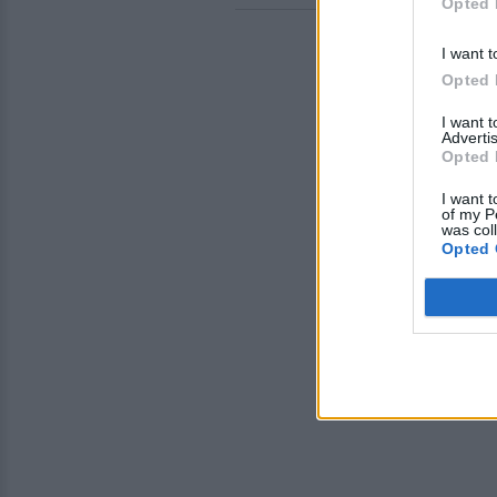
Opted 
I want t
Opted 
I want 
Advertis
Opted 
I want t
of my P
was col
Opted 