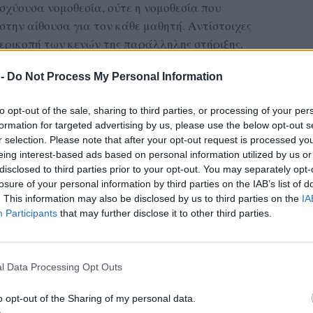
σχύουσα νομοθεσία, ούτε η νομοθεσία που
στην αίθουσα για τον κάθε μαθητή. Αντίστοιχες
περικοπή των κενών της παράλληλης στήριξης,
οι γνωματεύσεις του ΚΕΔΑΣΥ και προβλέπεται
 -
Do Not Process My Personal Information
 ή ακόμα και ανά τάξη.
είναι η κατάργηση τμημάτων ένταξης, οι
to opt-out of the sale, sharing to third parties, or processing of your per
formation for targeted advertising by us, please use the below opt-out s
ησης τμημάτων, όπου φοιτούν μαθητές με
r selection. Please note that after your opt-out request is processed y
η προώθηση της βίαιης, αντιπαιδαγωγικής
eing interest-based ads based on personal information utilized by us or
γιστα απαράδεκτα προβλεπόμενα όρια, δηλαδή
disclosed to third parties prior to your opt-out. You may separately opt-
οβάθμια Εκπαίδευση και με 25 έως 28 μαθητές/
losure of your personal information by third parties on the IAB’s list of
. This information may also be disclosed by us to third parties on the
IA
ίς να λαμβάνεται υπόψη κανένα παιδαγωγικό,
Participants
that may further disclose it to other third parties.
προβλέπεται άλλωστε και από το νόμο, το
μάτων και η συγχώνευση τους με συνέπεια
Δημοτικού αλλά και μαθητές Γυμνασίου και
l Data Processing Opt Outs
όμορες μονάδες, να αλλάζουν σχολικό
o opt-out of the Sharing of my personal data.