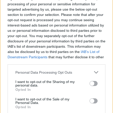
κυβέρνησης με τις ενισχύσεις
processing of your personal or sensitive information for
στους κτηνοτρόφους. Όλα όσα
targeted advertising by us, please use the below opt-out
πρέπει να γνωρίζετε για τις
αποζημιώσεις λόγω μη
section to confirm your selection. Please note that after your
ανασύστασης των κοπαδιών
opt-out request is processed you may continue seeing
interest-based ads based on personal information utilized by
us or personal information disclosed to third parties prior to
ΑΓΡΟΤΕΣ
Ψίχουλα για τη βιοασφάλεια των
your opt-out. You may separately opt-out of the further
Περιφερειών
disclosure of your personal information by third parties on the
Μόνο στη Λέσβο έχουν δαπανηθεί
IAB’s list of downstream participants. This information may
6.000.000 ευρώ μέσα σε
also be disclosed by us to third parties on the
IAB’s List of
τεσσερισήμισι μήνες, ενώ το
Downstream Participants
that may further disclose it to other
Υπουργείο Αγροτικής Ανάπτυξης
ανακοινώνει επιπλέον 12,5 εκατ.
third parties.
ευρώ για ολόκληρη τη χώρα
Personal Data Processing Opt Outs
ΑΓΟΡΑ
I want to opt-out of the Sharing of my
Η Μυτιλήνη κινείται στους
personal data.
ρυθμούς της Λευκής Νύχτας
Opted In
Μουσική, παιδικές δράσεις,
κεράσματα και μεγάλες
I want to opt-out of the Sale of my
προσφορές από τις 6.30 το
Personal Data.
απόγευμα – Ο Γιάννης Μουτζούρης
Opted In
παρουσίασε στον «Ν» 99 fm το
αναλυτικό πρόγραμμα