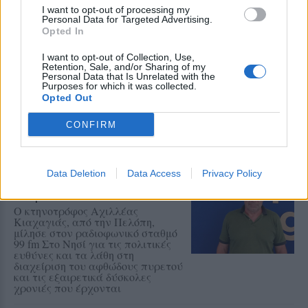
I want to opt-out of processing my
Personal Data for Targeted Advertising.
Opted In
ΑΓΡΟΤΕΣ
Νέα κρούσματα αφθώδους
πυρετού σε Κάπη και Λεπέτυμνο
I want to opt-out of Collection, Use,
Retention, Sale, and/or Sharing of my
Αρνητικά τα αποτελέσματα σε
Personal Data that Is Unrelated with the
άλλες 28 μονάδες
Purposes for which it was collected.
Opted Out
CONFIRM
ΣΥΝΕΝΤΕΥΞΗ
ΑΓΡΟΤΕΣ
Αντιμέτωπα με την ερημοποίηση
Data Deletion
Data Access
Privacy Policy
τα κτηνοτροφικά χωριά της
Λέσβου
Ο κτηνοτρόφος Αχιλλέας
Κιαχαγιάς, από την Πελόπη,
μίλησε στον ραδιοφωνικό σταθμό
99 fm Στο Νησί για τις πολιτικές
ευθύνες και τα λάθη στη
διαχείριση του αφθώδους πυρετού
και τις εξαιρετικά δύσκολες
χρονιές που έρχονται