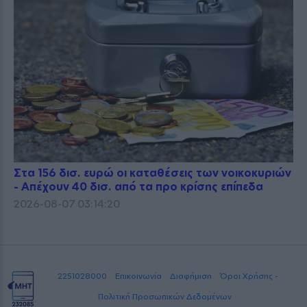
Στα 156 δισ. ευρώ οι καταθέσεις των νοικοκυριών
- Απέχουν 40 δισ. από τα προ κρίσης επίπεδα
2026-08-07 03:14:20
2251028000
Επικοινωνία
Διαφήμιση
Όροι Χρήσης -
Πολιτική Προσωπικών Δεδομένων