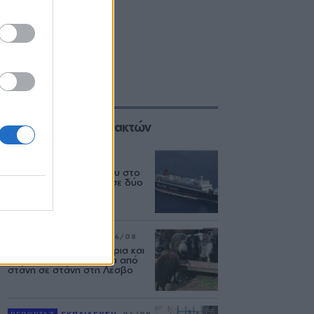
Επιλογές των Συντακτών
ΕΛΛΑΔΑ
06/08
Δεύτερη εμπλοκή κάβου στο
«Νήσος Ρόδος» μέσα σε δύο
μήνες
ΡΕΠΟΡΤΑΖ
ΑΓΡΟΤΕΣ
06/08
Ανασταίνονται... μοσχάρια και
πρόβατα κάνουν βόλτα από
στάνη σε στάνη στη Λέσβο