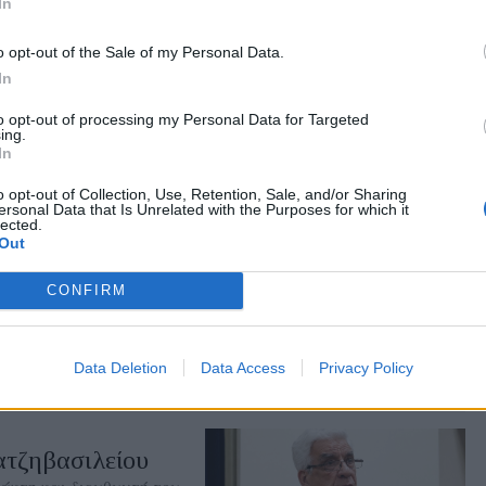
In
.gr on Google ↗
o opt-out of the Sale of my Personal Data.
In
to opt-out of processing my Personal Data for Targeted
ing.
In
o opt-out of Collection, Use, Retention, Sale, and/or Sharing
ersonal Data that Is Unrelated with the Purposes for which it
lected.
Out
σπίτια κοντά στο
CONFIRM
εί λύση στο πρόβλημα που
 της περιοχής
Data Deletion
Data Access
Privacy Policy
ατζηβασιλείου