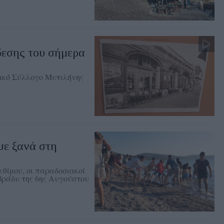
δεσης του σήμερα
ικό Σύλλογο Μυτιλήνης
ψε ξανά στη
θίμου, οι παραδοσιακοί
 βράδυ της 6ης Αυγούστου