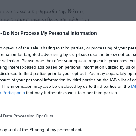
μένα τονίσει τη σημασία της Νότιας
 με την κεντρική κυβέρνηση, μέσω του
αθοριστική για την προώθηση του έργου. Κατά
 -
Do Not Process My Personal Information
ι εμπλεκόμενοι αναμένεται να συζητήσουν τη
αμμα και τις τεχνικές λεπτομέρειες του έργου,
to opt-out of the sale, sharing to third parties, or processing of your per
ιαδικασίες για την ολοκλήρωσή του.
formation for targeted advertising by us, please use the below opt-out s
r selection. Please note that after your opt-out request is processed y
βου, Χαράλαμπου Αθανασίου, υπογραμμίζει την
eing interest-based ads based on personal information utilized by us or
τος και την ανάγκη συνεργασίας σε όλα τα
disclosed to third parties prior to your opt-out. You may separately opt-
ν έργων που θα βελτιώσουν την καθημερινότητα
losure of your personal information by third parties on the IAB’s list of
. This information may also be disclosed by us to third parties on the
IA
Participants
that may further disclose it to other third parties.
ης αναμένεται με ενδιαφέρον, καθώς η Νότια
ί ένα από τα πιο φιλόδοξα και αναγκαία έργα
υ Αιγαίου.
l Data Processing Opt Outs
o opt-out of the Sharing of my personal data.
ας στα αποτελέσματα αναζήτησης