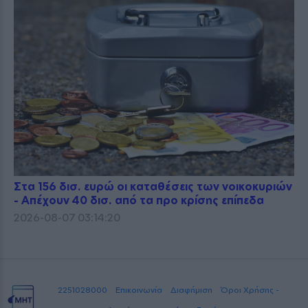
Στα 156 δισ. ευρώ οι καταθέσεις των νοικοκυριών
- Απέχουν 40 δισ. από τα προ κρίσης επίπεδα
2026-08-07 03:14:20
2251028000
Επικοινωνία
Διαφήμιση
Όροι Χρήσης -