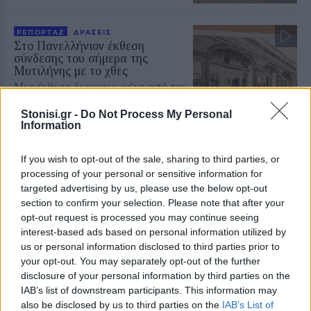
ΡΕΠΟΡΤΑΖ
ΔΡΑΣΕΙΣ
Στο Πανελλήνιον έκθεση
σύνδεσης του σήμερα της
Μυτιλήνης με το χθες
Μια έκθεση διοργανωμένη από τον
Εμπορικό Σύλλογο Μυτιλήνης
Stonisi.gr -
Do Not Process My Personal
Information
ΜΟΥΣΙΚΗ
If you wish to opt-out of the sale, sharing to third parties, or
Η γιορτή της τράτας ζωντάνεψε
processing of your personal or sensitive information for
ξανά στη Σκάλα Πολιχνίτου
targeted advertising by us, please use the below opt-out
Η αναπαράσταση του παλιού
section to confirm your selection. Please note that after your
αλιευτικού εθίμου, οι
παραδοσιακοί χοροί και η μουσική
opt-out request is processed you may continue seeing
γέμισαν το λιμάνι το βράδυ της 6ης
interest-based ads based on personal information utilized by
Αυγούστου
us or personal information disclosed to third parties prior to
your opt-out. You may separately opt-out of the further
disclosure of your personal information by third parties on the
ΠΡΟΣΦΥΓΕΣ
IAB’s list of downstream participants. This information may
«Ένα βιβλίο, ένα χαμόγελο» για
also be disclosed by us to third parties on the
IAB’s List of
τα παιδιά του Κοινωνικού