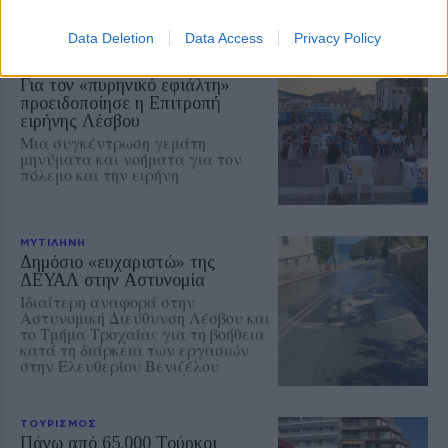
αναλυτικό πρόγραμμα
Data Deletion
Data Access
Privacy Policy
ΡΕΠΟΡΤΑΖ
ΔΡΑΣΕΙΣ
Για τον «πυρηνικό εφιάλτη»
προειδοποίησε η Επιτροπή
ειρήνης Λέσβου
Μια συγκέντρωση γεμάτη
μηνύματα και νοήματα για τον
πόλεμο και την ειρήνη
ΜΥΤΙΛΗΝΗ
Δημόσιο «ευχαριστώ» της
ΔΕΥΑΛ στην Αστυνομία
Ιδιαίτερη αναφορά στην
Αστυνομική Διεύθυνση Λέσβου και
το Τμήμα Τροχαίας για τη βοήθεια
κατά τη διάρκεια των εργασιών
στην Ελευθερίου Βενιζέλου
ΤΟΥΡΙΣΜΟΣ
Πάνω από 65.000 Τούρκοι