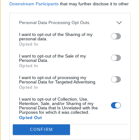
Φροντιστηρίου Μυτιλήνης
Downstream Participants
that may further disclose it to other
Βραβεύτηκαν οι μαθητές για την
third parties.
προσπάθειά τους – Ο Ματίν, παιδί
πρόσφυγας, πέρασε στη
Personal Data Processing Opt Outs
Νοσηλευτική του Αριστοτελείου
Πανεπιστημίου Θεσσαλονίκης
I want to opt-out of the Sharing of my
personal data.
Opted In
ΧΩΡΙΑ
Αγιασμός στο ανακαινισμένο
I want to opt-out of the Sale of my
Κοινοτικό Γραφείο
Personal Data.
Παλαιοχωρίου
Opted In
Ο Δήμος Μυτιλήνης προχώρησε
στην επισκευή του κτιρίου, το
I want to opt-out of processing my
οποίο έχει ήδη τεθεί σε λειτουργία
Personal Data for Targeted Advertising.
για την εξυπηρέτηση των κατοίκων
Opted In
I want to opt-out of Collection, Use,
ΑΓΟΡΑ
Retention, Sale, and/or Sharing of my
Η Μυτιλήνη κινείται στους
Personal Data that Is Unrelated with the
Purposes for which it was collected.
ρυθμούς της Λευκής Νύχτας
Opted Out
Μουσική, παιδικές δράσεις,
κεράσματα και μεγάλες
προσφορές από τις 6.30 το
CONFIRM
απόγευμα – Ο Γιάννης Μουτζούρης
παρουσίασε στον «Ν» 99 fm το