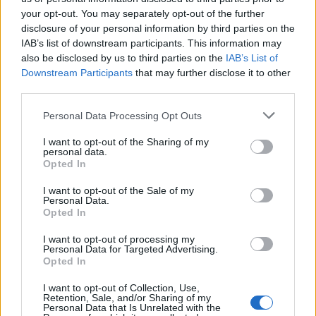
your opt-out. You may separately opt-out of the further
disclosure of your personal information by third parties on the
Δείτε περισσότερα άρθρα μας στα αποτελέσματα
IAB’s list of downstream participants. This information may
αναζήτησης
also be disclosed by us to third parties on the
IAB’s List of
Downstream Participants
that may further disclose it to other
Add stonisi.gr on Google ↗
third parties.
Personal Data Processing Opt Outs
ΣΤΗΝ ΙΔΙΑ ΚΑΤΗΓΟΡΙΑ
I want to opt-out of the Sharing of my
personal data.
Opted In
ΧΩΡΙΑ
Ολοκληρώθηκε η πλακόστρωση
I want to opt-out of the Sale of my
στο Μεγαλοχώρι
Personal Data.
Opted In
Η παρέμβαση στην οδό Σοφού
Βενιαμίν – Μάρμαρο όπως
αναφέρει ο δήμαρχος Μυτιλήνης
I want to opt-out of processing my
Παναγιώτης Χριστόφας
Personal Data for Targeted Advertising.
Opted In
I want to opt-out of Collection, Use,
Retention, Sale, and/or Sharing of my
ΔΡΑΣΕΙΣ
Personal Data that Is Unrelated with the
Η Λέσβος στη Διεθνή