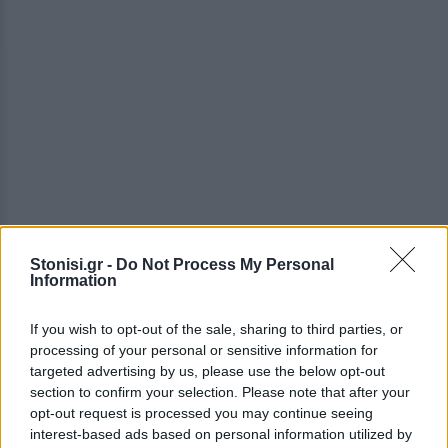
Το πρόγραμμα έχει διαμορφωθεί έτσι ώστε να
Stonisi.gr -
Do Not Process My Personal
Information
μπορεί ο κάθε ενδιαφερόμενος να παρακολουθήσει
εργαστήρι και στους τρεις κύκλους.
If you wish to opt-out of the sale, sharing to third parties, or
processing of your personal or sensitive information for
Την πρώτη μέρα (22 Αυγούστου ) θα
targeted advertising by us, please use the below opt-out
συγκεντρωθούμε όλοι στην αίθουσα της
section to confirm your selection. Please note that after your
Πολιτιστικής της Βατούσας , στις 11πμ , όπου θα
opt-out request is processed you may continue seeing
interest-based ads based on personal information utilized by
δοθούν οδηγίες.