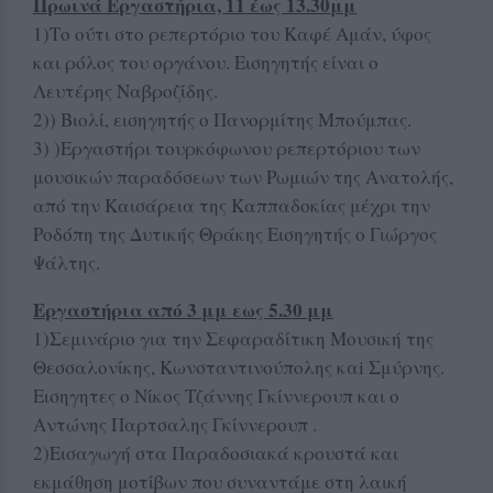
Πρωινά Εργαστήρια, 11 έως 13.30μμ
1)Το ούτι στο ρεπερτόριο του Καφέ Αμάν, ύφος
και ρόλος του οργάνου. Εισηγητής είναι ο
Λευτέρης Ναβροζίδης.
2)) Βιολί, εισηγητής ο Πανορμίτης Μπούμπας.
3) )Εργαστήρι τουρκόφωνου ρεπερτόριου των
μουσικών παραδόσεων των Ρωμιών της Ανατολής,
από την Καισάρεια της Καππαδοκίας μέχρι την
Ροδόπη της Δυτικής Θράκης Εισηγητής ο Γιώργος
Ψάλτης.
Εργαστήρια από 3 μμ εως 5.30 μμ
1)Σεμινάριο για την Σεφαραδίτικη Μουσική της
Θεσσαλονίκης, Κωνσταντινούπολης καi Σμύρνης.
Εισηγητες ο Νίκος Τζάννης Γκίννερουπ και ο
Αντώνης Παρτσαλης Γκίννερουπ .
2)Εισαγωγή στα Παραδοσιακά κρουστά και
εκμάθηση μοτίβων που συναντάμε στη λαική