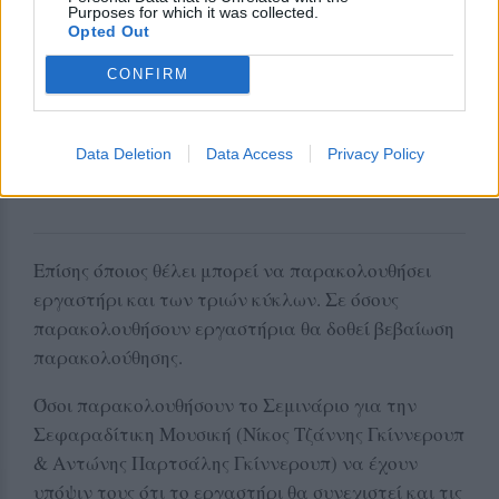
Purposes for which it was collected.
Opted Out
CONFIRM
Data Deletion
Data Access
Privacy Policy
Επίσης όποιος θέλει μπορεί να παρακολουθήσει
εργαστήρι και των τριών κύκλων. Σε όσους
παρακολουθήσουν εργαστήρια θα δοθεί βεβαίωση
παρακολούθησης.
Όσοι παρακολουθήσουν το Σεμινάριο για την
Σεφαραδίτικη Μουσική (Νίκος Τζάννης Γκίννερουπ
& Αντώνης Παρτσάλης Γκίννερουπ) να έχουν
υπόψιν τους ότι το εργαστήρι θα συνεχιστεί και τις