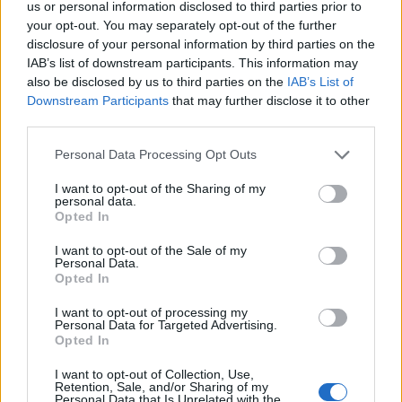
us or personal information disclosed to third parties prior to
your opt-out. You may separately opt-out of the further
'Οσοι θέλετε να παρακολουθήσετε εργαστήρια στο
disclosure of your personal information by third parties on the
Φεστιβάλ Παραδοσιακής Μουσικής στη Βατούσα
IAB’s list of downstream participants. This information may
also be disclosed by us to third parties on the
IAB’s List of
της Λέσβου θα πρέπει να συμπληρώσετε την
Downstream Participants
that may further disclose it to other
Φόρμα Δήλωσης Συμμέτοχής
third parties.
https://docs.google.com/forms/d/e/1FAIpQLSe7rq6AVmdv
1JmRzBh3QzHUbL8HjhKfEFg/viewform
.
Personal Data Processing Opt Outs
I want to opt-out of the Sharing of my
ΔΙΑΦΗΜΙΣΗ
personal data.
Opted In
I want to opt-out of the Sale of my
Personal Data.
Opted In
I want to opt-out of processing my
Personal Data for Targeted Advertising.
Opted In
I want to opt-out of Collection, Use,
Retention, Sale, and/or Sharing of my
Personal Data that Is Unrelated with the