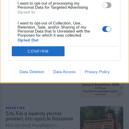
I want to opt-out of processing my
ΒΙΒΛΙΟ
Personal Data for Targeted Advertising.
Ποίηση και ζωγραφική στις
Opted In
«Διαδρομές» της Αλεξάνδρας
Παπαπάντου – Κότερου
I want to opt-out of Collection, Use,
Παρουσίαση ποιητικής συλλογής
Retention, Sale, and/or Sharing of my
και εγκαίνια έκθεσης ζωγραφικής
Personal Data that Is Unrelated with the
την Πέμπτη 6 Αυγούστου στον
Purposes for which it was collected.
χώρο «Book and Art»
Opted Out
CONFIRM
ΜΟΥΣΙΚΗ
Μουσική βραδιά στην Αγιάσο
Στο πλαίσιο των εκδηλώσεων
«Λεσβιακό Καλοκαίρι 2026» την
Data Deletion
Data Access
Privacy Policy
Τρίτη 4 Αυγούστου με ελεύθερη
είσοδο
ΕΙΚΑΣΤΙΚΑ
Στη Χίο η ύφανση γίνεται
μουσική στο σχολείο Βολισσού
Πολυμεσική περφόρμανς,