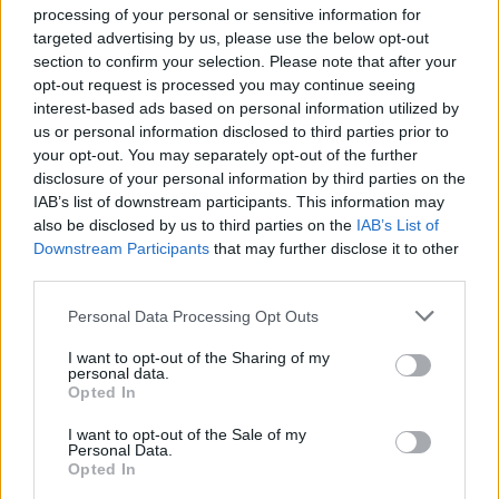
υποστηριζόμενες από πολύ κόσμο
processing of your personal or sensitive information for
targeted advertising by us, please use the below opt-out
section to confirm your selection. Please note that after your
opt-out request is processed you may continue seeing
interest-based ads based on personal information utilized by
ΡΕΠΟΡΤΑΖ
ΕΛΕΥΘΕΡΟΣ ΧΡΟΝΟΣ
us or personal information disclosed to third parties prior to
Υποδεχτήκαν τον Αύγουστο με
τη «Γιορτή του Κρασιού» τα
your opt-out. You may separately opt-out of the further
Πάμφιλα
disclosure of your personal information by third parties on the
Με πολύ χορό, τραγούδι και
IAB’s list of downstream participants. This information may
άφθονο κρασί
also be disclosed by us to third parties on the
IAB’s List of
Downstream Participants
that may further disclose it to other
third parties.
ΜΟΥΣΙΚΗ
Personal Data Processing Opt Outs
«Απόψε η παρέα μας» στον
Μεσότοπο
I want to opt-out of the Sharing of my
personal data.
Παρουσιάζεται η τριπλή μουσική
έκδοση με τραγούδια και χορούς
Opted In
από τους «Γλεντιστάδες»
I want to opt-out of the Sale of my
Personal Data.
Opted In