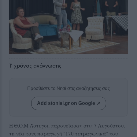
1
' χρόνος ανάγνωσης
Προσθέστε το Νησί στις αναζητήσεις σας
Add stonisi.gr on Google ↗
Η Θ.Ο.Μ Άστεγοι, παρουσίασαν στις 7 Αυγούστου,
τη νέα τους παραγωγή "170 τετραγωνικά" του