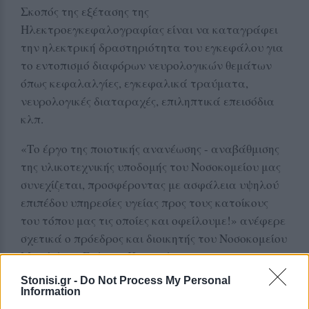
Σκοπός της εξέτασης της
Ηλεκτροεγκεφαλογραφίας είναι να καταγράφει
την ηλεκτρική δραστηριότητα του εγκεφάλου για
το εντοπισμό διαφόρων νευρολογικών θεμάτων
όπως κεφαλαλγίες, εγκεφαλικά τραύματα,
νευρολογικές διαταραχές, επιληπτικά επεισόδια
κλπ.
«Το έργο της ποιοτικής ανανέωσης - αναβάθμισης
της υλικοτεχνικής υποδομής του Νοσοκομείου μας
συνεχίζεται, προσφέροντας με ασφάλεια υψηλού
επιπέδου υπηρεσίες υγείας προς τους κατοίκους
του τόπου μας τις οποίες και οφείλουμε!» ανέφερε
σχετικά ο πρόεδρος και διοικητής του Νοσοκομείου
Μυτιλήνης, Γιώργος Καμπούρης.
Stonisi.gr -
Do Not Process My Personal
Information
Δείτε περισσότερα άρθρα μας στα αποτελέσματα