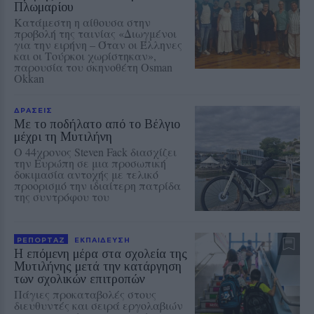
Πλωμαρίου
Κατάμεστη η αίθουσα στην
προβολή της ταινίας «Διωγμένοι
για την ειρήνη – Όταν οι Έλληνες
και οι Τούρκοι χωρίστηκαν»,
παρουσία του σκηνοθέτη Osman
Okkan
ΔΡΑΣΕΙΣ
Με το ποδήλατο από το Βέλγιο
μέχρι τη Μυτιλήνη
Ο 44χρονος Steven Fack διασχίζει
την Ευρώπη σε μια προσωπική
δοκιμασία αντοχής με τελικό
προορισμό την ιδιαίτερη πατρίδα
της συντρόφου του
ΡΕΠΟΡΤΑΖ
ΕΚΠΑΙΔΕΥΣΗ
Η επόμενη μέρα στα σχολεία της
Μυτιλήνης μετά την κατάργηση
των σχολικών επιτροπών
Πάγιες προκαταβολές στους
διευθυντές και σειρά εργολαβιών