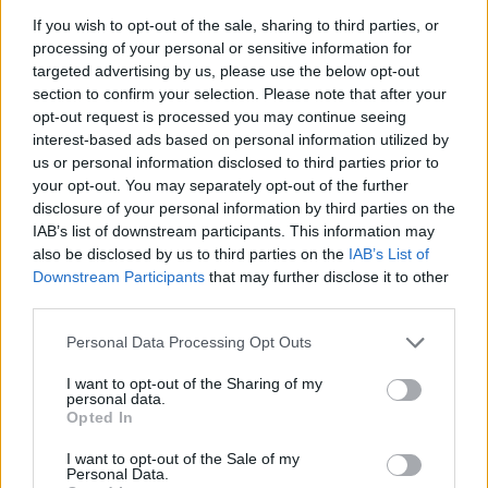
αναζήτησης
If you wish to opt-out of the sale, sharing to third parties, or
Add stonisi.gr on Google ↗
processing of your personal or sensitive information for
targeted advertising by us, please use the below opt-out
section to confirm your selection. Please note that after your
opt-out request is processed you may continue seeing
interest-based ads based on personal information utilized by
ΣΤΗΝ ΙΔΙΑ ΚΑΤΗΓΟΡΙΑ
us or personal information disclosed to third parties prior to
your opt-out. You may separately opt-out of the further
ΑΣΤΥΝΟΜΙΑ
disclosure of your personal information by third parties on the
Δικογραφία σε βάρος 23χρονου
IAB’s list of downstream participants. This information may
για τροχαίο στην Πέτρα
also be disclosed by us to third parties on the
IAB’s List of
Το αυτοκίνητο προσέκρουσε σε
περίφραξη και προστατευτικές
Downstream Participants
that may further disclose it to other
μπάρες – Ο οδηγός φέρεται να
third parties.
εγκατέλειψε το σημείο
Personal Data Processing Opt Outs
I want to opt-out of the Sharing of my
ΕΚΠΑΙΔΕΥΣΗ
personal data.
Εκπαιδευτικοί του Πρότυπου
Opted In
ΓΕΛ Μυτιλήνης σε πρόγραμμα
Erasmus+ στην Κρακοβία
I want to opt-out of the Sale of my
Επιμόρφωση σε σύγχρονες
Personal Data.