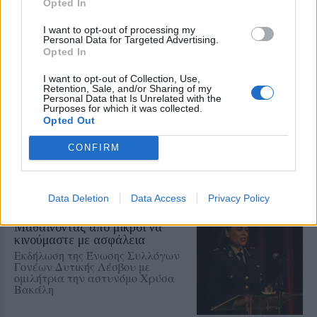
παιδαγωγικές μεθόδους,
Opted In
εφαρμογές τεχνητής νοημοσύνης
και πρακτικές συμπεριληπτικής
I want to opt-out of processing my
εκπαίδευσης
Personal Data for Targeted Advertising.
Opted In
ΔΡΑΣΕΙΣ
I want to opt-out of Collection, Use,
Η Λέσβος στη Διεθνή
Retention, Sale, and/or Sharing of my
Κατασκήνωση Νέων των
Personal Data that Is Unrelated with the
Παγκόσμιων Γεωπάρκων
Purposes for which it was collected.
UNESCO
Opted Out
Μαθητές του Πρότυπου ΓΕΛ
Μυτιλήνης παρουσίασαν το
CONFIRM
Απολιθωμένο Δάσος και τη
συμβολή του στη μελέτη της
κλιματικής αλλαγής
Data Deletion
Data Access
Privacy Policy
ΕΚΠΑΙΔΕΥΣΗ
Μαθαίνοντας από μικροί να
κινούμαστε με ασφάλεια
Εκδήλωση της Ένωσης Συλλόγων
Γονέων Δυτικής Λέσβου με
ομιλήτρια την αστυνόμο Χρύσα
Βακάλη