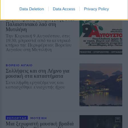
μονάδα
Data Deletion
Data Access
Privacy Policy
ΔΡΑΣΕΙΣ
Συγκέντρωση αλληλεγγύης στον
Παλαιστινιακό λαό στη
Μυτιλήνη
Την Κυριακή 9 Αυγούστου, στις
19:30, μπροστά από το κεντρικό
κτήριο της Περιφέρειας Βορείου
Αιγαίου στη Μυτιλήνη
ΒΟΡΕΙΟ ΑΙΓΑΙΟ
Συλλήψεις και στη Λήμνο για
μουσική στα καταστήματα
Συνελήφθη εργαζόμενος και
κατασχέθηκε ενισχυτής ήχου
ΡΕΠΟΡΤΑΖ
ΜΟΥΣΙΚΗ
Μια ξεχωριστή μουσική βραδιά