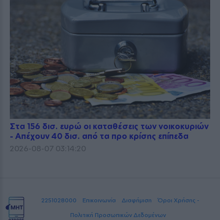
Στα 156 δισ. ευρώ οι καταθέσεις των νοικοκυριών
- Απέχουν 40 δισ. από τα προ κρίσης επίπεδα
2026-08-07 03:14:20
2251028000
Επικοινωνία
Διαφήμιση
Όροι Χρήσης -
Πολιτική Προσωπικών Δεδομένων