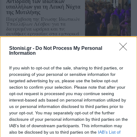
Αντίδραση των ιδιωτικών
υπαλλήλων για τη Λευκή Νύχτα
της Μυτιλήνης
Παρέμβαση της Ένωσης Ιδιωτικών
Υπαλλήλων Λέσβου για τα
διευρυμένα ωράρια και τις
συνθήκες εργασίας στα εμπορικά
καταστήματα
Stonisi.gr -
Do Not Process My Personal
Information
ΔΡΑΣΕΙΣ
Έκκληση για νέο πυροσβεστικό
όχημα στο Πλωμάρι
If you wish to opt-out of the sale, sharing to third parties, or
Ξεκίνησε εκστρατεία
processing of your personal or sensitive information for
συγκέντρωσης χρημάτων για την
αγορά νέου πυροσβεστικού
targeted advertising by us, please use the below opt-out
οχήματος 4Χ4
section to confirm your selection. Please note that after your
opt-out request is processed you may continue seeing
interest-based ads based on personal information utilized by
us or personal information disclosed to third parties prior to
ΔΡΑΣΕΙΣ
your opt-out. You may separately opt-out of the further
Μνήμες προσφυγιάς και μήνυμα
ειρήνης στο Πολύκεντρο
disclosure of your personal information by third parties on the
Πλωμαρίου
IAB’s list of downstream participants. This information may
Κατάμεστη η αίθουσα στην
also be disclosed by us to third parties on the
IAB’s List of
προβολή της ταινίας «Διωγμένοι