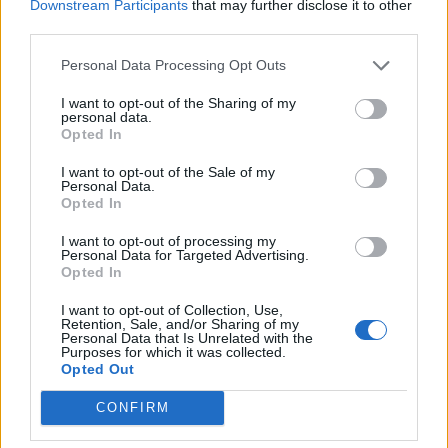
Downstream Participants
that may further disclose it to other
για την ειρήνη – Όταν οι Έλληνες
third parties.
και οι Τούρκοι χωρίστηκαν»,
παρουσία του σκηνοθέτη Osman
Okkan
Personal Data Processing Opt Outs
I want to opt-out of the Sharing of my
ΔΡΑΣΕΙΣ
personal data.
Με το ποδήλατο από το Βέλγιο
Opted In
μέχρι τη Μυτιλήνη
Ο 44χρονος Steven Fack διασχίζει
I want to opt-out of the Sale of my
την Ευρώπη σε μια προσωπική
Personal Data.
δοκιμασία αντοχής με τελικό
Opted In
προορισμό την ιδιαίτερη πατρίδα
της συντρόφου του
I want to opt-out of processing my
Personal Data for Targeted Advertising.
Opted In
ΡΕΠΟΡΤΑΖ
ΕΚΠΑΙΔΕΥΣΗ
I want to opt-out of Collection, Use,
Η επόμενη μέρα στα σχολεία της
Retention, Sale, and/or Sharing of my
Μυτιλήνης μετά την κατάργηση
Personal Data that Is Unrelated with the
των σχολικών επιτροπών
Purposes for which it was collected.
Πάγιες προκαταβολές στους
Opted Out
διευθυντές και σειρά εργολαβιών
για επισκευές και συντηρήσεις –
CONFIRM
Αναλυτικά τα ποσά που
προβλέπονται για κάθε σχολική