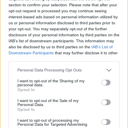
ΣΤΗΝ ΙΔΙΑ ΚΑΤΗΓΟΡΙΑ
section to confirm your selection. Please note that after your
opt-out request is processed you may continue seeing
ΔΡΑΣΕΙΣ
interest-based ads based on personal information utilized by
Τα παιδιά ανακαλύπτουν το
us or personal information disclosed to third parties prior to
Απολιθωμένο Δάσος μέσα από
your opt-out. You may separately opt-out of the further
ένα νέο παιχνίδι
disclosure of your personal information by third parties on the
Διαδραστική εκπαιδευτική δράση
στο Μουσείο του Σιγρίου, με
IAB’s list of downstream participants. This information may
αναμνηστικά για όλους και ετήσια
also be disclosed by us to third parties on the
IAB’s List of
κάρτα ελεύθερης εισόδου για τον
Downstream Participants
that may further disclose it to other
νικητή
third parties.
ΔΡΑΣΕΙΣ
Personal Data Processing Opt Outs
Κάλεσμα για συγκέντρωση υπέρ
της Παλαιστίνης από
I want to opt-out of the Sharing of my
ανειδίκευτους γιατρούς της
personal data.
Λέσβου
Opted In
Την Κυριακή 9 Αυγούστου, στις
7.30 το απόγευμα, έξω από το
I want to opt-out of the Sale of my
κεντρικό κτήριο της Περιφέρειας
Personal Data.
Βορείου Αιγαίου στη Μυτιλήνη η
Opted In
κινητοποίηση
I want to opt-out of processing my
Personal Data for Targeted Advertising.
ΔΡΑΣΕΙΣ