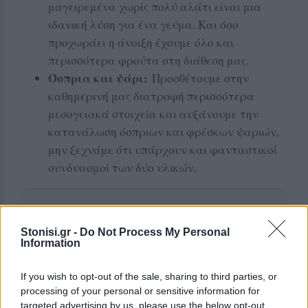
μαγειρεμένα χωρίς πολύ αλάτι είναι μια
ιδανική λύση για ένα γεύμα. Και όσο
προχωράει η άνοιξη έχουμε όλο και
περισσότερα φρούτα στη διάθεση μας.
Όσπρια και ψάρι:
Προσθέτουμε στην
καθημερινή μας διατροφή περισσότερα
μεσογειακά στοιχεία και αυξάνουμε την
κατανάλωση όσπριων και φρέσκων ψαριών,
μην ξεχνάμε ότι υπάρχουν και φανταστικοί
συνδυασμοί των δύο υλικών.
Δείτε περισσότερα άρθρα μας στα αποτελέσματα
αναζήτησης
Stonisi.gr -
Do Not Process My Personal
Information
Add stonisi.gr on Google ↗
If you wish to opt-out of the sale, sharing to third parties, or
processing of your personal or sensitive information for
targeted advertising by us, please use the below opt-out