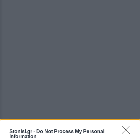
Η μηνιαία αμοιβή στην Ελλάδα φθάνει τις 1.031
Stonisi.gr -
Do Not Process My Personal
μονάδες αγοραστικής δύναμης και υστερεί του
Information