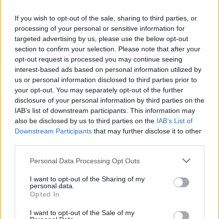
κατώτατου μισθού σε πολλές χώρες, όπως η
If you wish to opt-out of the sale, sharing to third parties, or
Ρουμανία, η Κροατία, η Λιθουανία, η Σλοβενία και
processing of your personal or sensitive information for
η Πολωνία.
targeted advertising by us, please use the below opt-out
section to confirm your selection. Please note that after your
Τα υπόλοιπα επιδόματα που αυξάνονται
opt-out request is processed you may continue seeing
Επίδομα μητρότητας
interest-based ads based on personal information utilized by
us or personal information disclosed to third parties prior to
Επίδομα γονικής αδείας
your opt-out. You may separately opt-out of the further
disclosure of your personal information by third parties on the
Βοήθημα τρίμηνης παραμονής στα μητρώα
IAB’s list of downstream participants. This information may
ανέργων
also be disclosed by us to third parties on the
IAB’s List of
Downstream Participants
that may further disclose it to other
Επίδομα αποφυλακισμένων
third parties.
Personal Data Processing Opt Outs
Επίσχεσης εργασίας
I want to opt-out of the Sharing of my
Αφερεγγυότητας εργοδότη
personal data.
Opted In
Εποχικά επιδόματα
I want to opt-out of the Sale of my