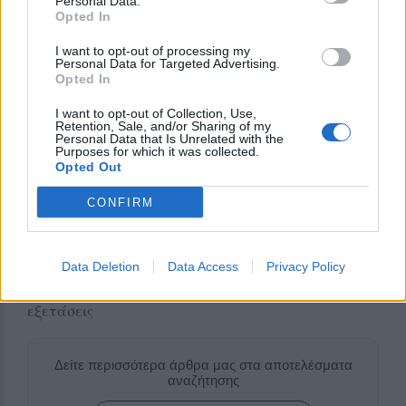
Personal Data.
Βοήθημα μη μισθωτών
Opted In
Επίδομα εργασίας
I want to opt-out of processing my
Personal Data for Targeted Advertising.
Opted In
Αποζημίωση μαθητών ΕΠΑΣ
I want to opt-out of Collection, Use,
Retention, Sale, and/or Sharing of my
Επίδομα πρακτικής άσκησης (ΙΕΚ ΔΥΠΑ)
Personal Data that Is Unrelated with the
Purposes for which it was collected.
Απόκτηση εργασιακής εμπειρίας
Opted Out
CONFIRM
Προγράμματα κοινωφελούς χαρακτήρα
Προγράμματα απασχόλησης
Data Deletion
Data Access
Privacy Policy
Για εργαζόμενους φοιτητές που συμμετέχουν σε
εξετάσεις
Δείτε περισσότερα άρθρα μας στα αποτελέσματα
αναζήτησης