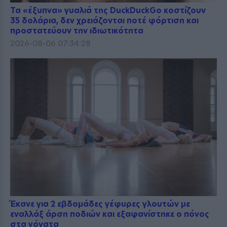
Τα «έξυπνα» γυαλιά της DuckDuckGo κοστίζουν
35 δολάρια, δεν χρειάζονται ποτέ φόρτιση και
προστατεύουν την ιδιωτικότητα
2026-08-06 07:34:28
Έκανε για 2 εβδομάδες γέφυρες γλουτών με
εναλλάξ άρση ποδιών και εξαφανίστηκε ο πόνος
στα γόνατα