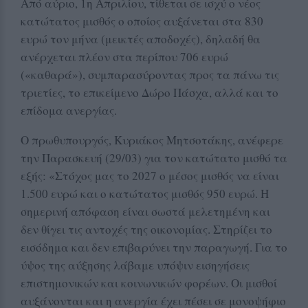
Από αύριο, 1η Απριλίου, τίθεται σε ισχύ ο νέος
κατώτατος μισθός ο οποίος αυξάνεται στα 830
ευρώ τον μήνα (μεικτές αποδοχές), δηλαδή θα
ανέρχεται πλέον στα περίπου 706 ευρώ
(«καθαρά»), συμπαρασύροντας προς τα πάνω τις
τριετίες, το επικείμενο Δώρο Πάσχα, αλλά και το
επίδομα ανεργίας.
Ο πρωθυπουργός, Κυριάκος Μητσοτάκης, ανέφερε
την Παρασκευή (29/03) για τον κατώτατο μισθό τα
εξής: «Στόχος μας το 2027 ο μέσος μισθός να είναι
1.500 ευρώ και ο κατώτατος μισθός 950 ευρώ. Η
σημερινή απόφαση είναι σωστά μελετημένη και
δεν θίγει τις αντοχές της οικονομίας. Στηρίζει το
εισόδημα και δεν επιβαρύνει την παραγωγή. Για το
ύψος της αύξησης λάβαμε υπόψιν εισηγήσεις
επιστημονικών και κοινωνικών φορέων. Οι μισθοί
αυξάνονται και η ανεργία έχει πέσει σε μονοψήφιο