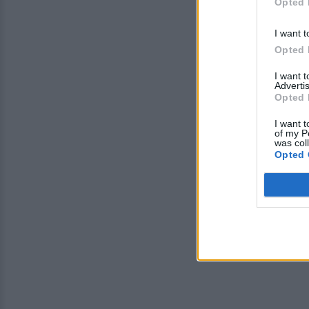
Opted 
I want t
Opted 
I want 
Advertis
Opted 
I want t
of my P
was col
Opted 