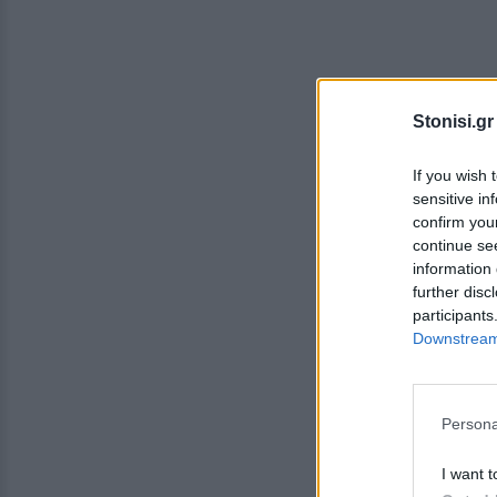
Stonisi.gr
If you wish 
sensitive in
confirm you
continue se
information 
further disc
participants
Downstream 
Persona
I want t