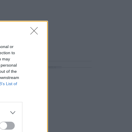
sonal or
ection to
ou may
 personal
ΔΙΑΦΗΜΙΣΗ
out of the
 downstream
B’s List of