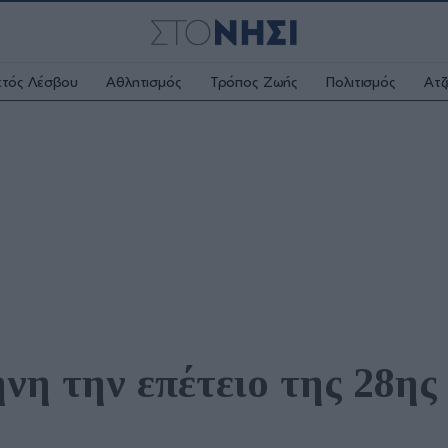
κτός Λέσβου
Αθλητισμός
Τρόπος Ζωής
Πολιτισμός
Ατζ
η την επέτειο της 28ης 