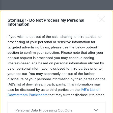
Stonisi.gr -
Do Not Process My Personal
Information
Επειδή οι παραπάνω αποφάσεις λαμβάνονται
If you wish to opt-out of the sale, sharing to third parties, or
δίχως να υπολογίζουν την εξυπηρέτηση των
processing of your personal or sensitive information for
αναγκών των κατοίκων, με δεδομένου τις
targeted advertising by us, please use the below opt-out
δυσκολίες που υπάρχουν, όπως οι αποστάσεις
section to confirm your selection. Please note that after your
μεταξύ των χωριών, το οδικό δίκτυο και ο
opt-out request is processed you may continue seeing
interest-based ads based on personal information utilized by
γηρασμένος πληθυσμός, οδηγώντας τελικά σε
us or personal information disclosed to third parties prior to
περαιτέρω απομόνωση περιοχών της ελληνικής
your opt-out. You may separately opt-out of the further
περιφέρειας,
disclosure of your personal information by third parties on the
IAB’s list of downstream participants. This information may
Επειδή επικρατεί αναστάτωση σε όλες τις
also be disclosed by us to third parties on the
IAB’s List of
προαναφερόμενες περιοχές χωρίς να υπάρχει
Downstream Participants
that may further disclose it to other
third parties.
καμία σχετική ενημέρωση των κατοίκων και
διαβούλευση με τις τοπικές αρχές, με κίνδυνο να
Personal Data Processing Opt Outs