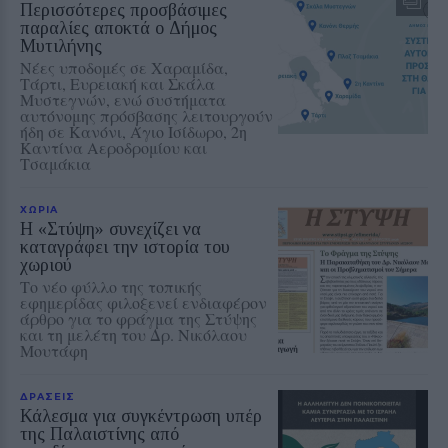
Περισσότερες προσβάσιμες
παραλίες αποκτά ο Δήμος
Μυτιλήνης
Νέες υποδομές σε Χαραμίδα,
Τάρτι, Ευρειακή και Σκάλα
Μυστεγνών, ενώ συστήματα
αυτόνομης πρόσβασης λειτουργούν
ήδη σε Κανόνι, Άγιο Ισίδωρο, 2η
Καντίνα Αεροδρομίου και
Τσαμάκια
ΧΩΡΙΑ
Η «Στύψη» συνεχίζει να
καταγράφει την ιστορία του
χωριού
Το νέο φύλλο της τοπικής
εφημερίδας φιλοξενεί ενδιαφέρον
άρθρο για το φράγμα της Στύψης
και τη μελέτη του Δρ. Νικόλαου
Μουτάφη
ΔΡΑΣΕΙΣ
Κάλεσμα για συγκέντρωση υπέρ
της Παλαιστίνης από