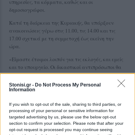
υπηρεσίες, τα κόμματα, καθώς και οι
δημοσιογράφοι.
Κατά τη διάρκεια της Κυριακής, θα υπάρξουν
ανακοινώσεις γύρω στις 11.00, τις 14.00 και τις
17.00 σχετικά με τη συμμετοχή έως εκείνη την
ώρα.
«Είμαστε έτοιμοι λοιπόν για τις εκλογές, και εμείς
και το υπουργείο. Οι δικαστικοί αντιπρόσωποι θα
αρχίσουν να παραλαμβάνουν από αύριο τα SRT,
να τα ενεργοποιούν, και εμείς να έχουμε την
Stonisi.gr -
Do Not Process My Personal
εικόνα. Ελπίζουμε σε μια ομαλή διαδικασία»
Information
υπογράμμισε ο γενικός διευθυντής της Singular
If you wish to opt-out of the sale, sharing to third parties, or
Logic, Δημήτρης Μπακάκος, προσθέτοντας ότι οι
processing of your personal or sensitive information for
δικαστικοί αντιπρόσωποι έχουν μπροστά τους
targeted advertising by us, please use the below opt-out
«πάρα πολλή δουλειά, καθώς υπάρχουν δήμοι οι
section to confirm your selection. Please note that after your
οποίοι έχουν 500 υποψήφιους. Ελπίζουμε να πάνε
opt-out request is processed you may continue seeing