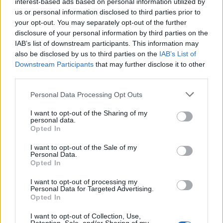
interest-based ads based on personal information utilized by
όλα καλά και να έχουμε γρήγορα αποτελέσματα».
us or personal information disclosed to third parties prior to
your opt-out. You may separately opt-out of the further
[ΠΗΓΗ]
disclosure of your personal information by third parties on the
IAB’s list of downstream participants. This information may
also be disclosed by us to third parties on the
IAB’s List of
Downstream Participants
that may further disclose it to other
Δείτε περισσότερα άρθρα μας στα αποτελέσματα
third parties.
αναζήτησης
Personal Data Processing Opt Outs
Add stonisi.gr on Google ↗
I want to opt-out of the Sharing of my
personal data.
Opted In
ΣΤΗΝ ΙΔΙΑ ΚΑΤΗΓΟΡΙΑ
I want to opt-out of the Sale of my
Personal Data.
Opted In
ΕΛΛΑΔΑ
Νέο κύμα θυελλωδών ανέμων
I want to opt-out of processing my
θέτει σε επιφυλακή την Πολιτική
Personal Data for Targeted Advertising.
Προστασία
Opted In
Βόρειοι - βορειοανατολικοί άνεμοι
έως 8 μποφόρ και ριπές που τοπικά
I want to opt-out of Collection, Use,
μπορεί να φτάσουν τα 9 μποφόρ