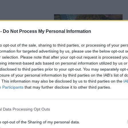
ρι στη γιορτή
 -
Do Not Process My Personal Information
του Taste Lesvos με
ληρονομιά της Λέσβου
to opt-out of the sale, sharing to third parties, or processing of your per
formation for targeted advertising by us, please use the below opt-out s
r selection. Please note that after your opt-out request is processed y
eing interest-based ads based on personal information utilized by us or
disclosed to third parties prior to your opt-out. You may separately opt-
losure of your personal information by third parties on the IAB’s list of
απόψε στον Κόλπο
. This information may also be disclosed by us to third parties on the
IA
Participants
that may further disclose it to other third parties.
ρευτικά συγκροτήματα
0.30 στα Πηγαδάκια
l Data Processing Opt Outs
o opt-out of the Sharing of my personal data.