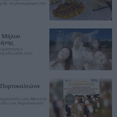
ορτής Αγροτουρισμού στο
ς Μήλου
λήνης
 παράσταση o
λη η Ελλάδα ένας
ν Πορτοκαλεώνα
αρουσιάζει στο Μουσείο
λάδες και παραδοσιακές