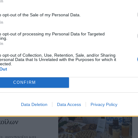
In
η από το Γεωπάρκο
o opt-out of the Sale of my Personal Data.
ου μελιού και
In
γούστου στο Μουσείο
το Σίγρι
to opt-out of processing my Personal Data for Targeted
ing.
In
o opt-out of Collection, Use, Retention, Sale, and/or Sharing
ersonal Data that Is Unrelated with the Purposes for which it
 τη «Γιορτή του
lected.
Out
ί
CONFIRM
Data Deletion
Data Access
Privacy Policy
οίλων
ι, μανταρίνι και