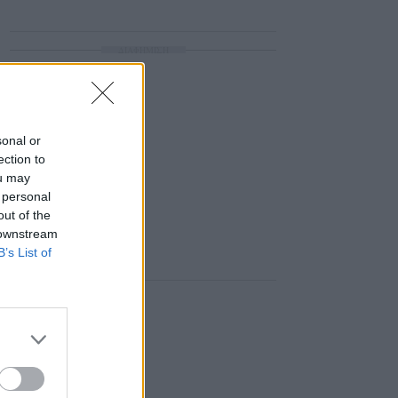
ΔΙΑΦΗΜΙΣΗ
sonal or
ection to
ou may
 personal
out of the
 downstream
B’s List of