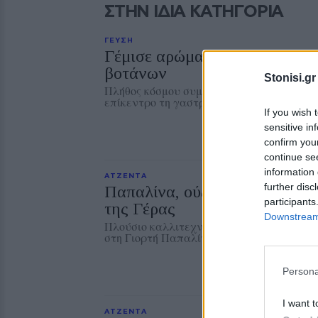
ΣΤΗΝ ΙΔΙΑ ΚΑΤΗΓΟΡΙΑ
ΓΕΥΣΗ
Γέμισε αρώματα το Μεγαλοχώ
βοτάνων
Stonisi.gr
Πλήθος κόσμου συμμετείχε στην εκδήλωση 
επίκεντρο τη γαστρονομική και φυσική κ
If you wish 
sensitive in
confirm you
continue se
information 
ΑΤΖΕΝΤΑ
further disc
Παπαλίνα, ούζο και μουσική 
participants
της Γέρας
Downstream 
Πλούσιο καλλιτεχνικό πρόγραμμα και χο
στη Γιορτή Παπαλίνας που ξεκινά στις 2
Persona
I want t
ΑΤΖΕΝΤΑ