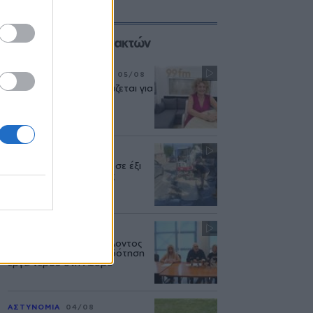
Επιλογές των Συντακτών
ΣΥΝΕΝΤΕΥΞΗ
ΜΟΥΣΙΚΗ
05/08
«Η ασφάλεια δεν θυσιάζεται για
τις δημόσιες σχέσεις»
ΜΥΤΙΛΗΝΗ
04/08
Διακοπή υδροδότησης σε έξι
περιοχές της Μυτιλήνης
ΔΥΤΙΚΗ ΛΕΣΒΟΣ
04/08
Το Υπουργείο Περιβάλλοντος
άφησε χωρίς χρηματοδότηση
έργα νερού στη Λέσβο
ΑΣΤΥΝΟΜΙΑ
04/08