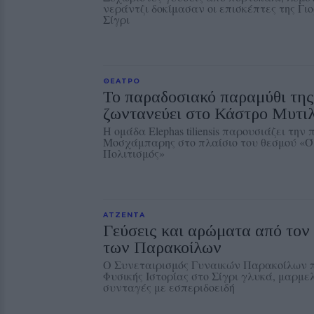
νεράντζι δοκίμασαν οι επισκέπτες της Γι
Σίγρι
ΘΕΑΤΡΟ
Το παραδοσιακό παραμύθι τη
ζωντανεύει στο Κάστρο Μυτι
Η ομάδα Elephas tiliensis παρουσιάζει την
Μοσχάμπαρης στο πλαίσιο του θεσμού «Ό
Πολιτισμός»
ΑΤΖΕΝΤΑ
Γεύσεις και αρώματα από το
των Παρακοίλων
Ο Συνεταιρισμός Γυναικών Παρακοίλων π
Φυσικής Ιστορίας στο Σίγρι γλυκά, μαρμε
συνταγές με εσπεριδοειδή