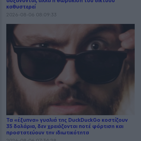
αυξάνονται, αλλά η θωράκιση του δικτύου
καθυστερεί
2026-08-06 08:09:33
Τα «έξυπνα» γυαλιά της DuckDuckGo κοστίζουν
35 δολάρια, δεν χρειάζονται ποτέ φόρτιση και
προστατεύουν την ιδιωτικότητα
2026-08-06 07:34:28