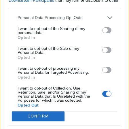
Downstream Participants
that may further disclose it to other
third parties.
ΔΡΑΣΕΙΣ
Personal Data Processing Opt Outs
Μνήμες προσφυγιάς και μήνυμα
ειρήνης στο Πολύκεντρο
I want to opt-out of the Sharing of my
Πλωμαρίου
personal data.
Κατάμεστη η αίθουσα στην
Opted In
προβολή της ταινίας «Διωγμένοι
για την ειρήνη – Όταν οι Έλληνες
I want to opt-out of the Sale of my
και οι Τούρκοι χωρίστηκαν»,
Personal Data.
παρουσία του σκηνοθέτη Osman
Opted In
Okkan
I want to opt-out of processing my
Personal Data for Targeted Advertising.
ΔΡΑΣΕΙΣ
Opted In
Με το ποδήλατο από το Βέλγιο
μέχρι τη Μυτιλήνη
I want to opt-out of Collection, Use,
Ο 44χρονος Steven Fack διασχίζει
Retention, Sale, and/or Sharing of my
την Ευρώπη σε μια προσωπική
Personal Data that Is Unrelated with the
δοκιμασία αντοχής με τελικό
Purposes for which it was collected.
προορισμό την ιδιαίτερη πατρίδα
Opted Out
της συντρόφου του
CONFIRM
ΡΕΠΟΡΤΑΖ
ΕΚΠΑΙΔΕΥΣΗ