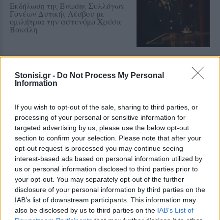
Εκδήλωση της Ένωσης Συλλόγων
Γονέων Δυτικής Λέσβου με
ομιλήτρια την αστυνόμο Χρύσα
Βακάλη
ΑΓΟΡΑ
Αντίδραση των ιδιωτικών
Stonisi.gr -
Do Not Process My Personal
Information
υπαλλήλων για τη Λευκή Νύχτα
της Μυτιλήνης
Παρέμβαση της Ένωσης Ιδιωτικών
If you wish to opt-out of the sale, sharing to third parties, or
Υπαλλήλων Λέσβου για τα
processing of your personal or sensitive information for
διευρυμένα ωράρια και τις
συνθήκες εργασίας στα εμπορικά
targeted advertising by us, please use the below opt-out
καταστήματα
section to confirm your selection. Please note that after your
opt-out request is processed you may continue seeing
ΔΡΑΣΕΙΣ
interest-based ads based on personal information utilized by
Έκκληση για νέο πυροσβεστικό
us or personal information disclosed to third parties prior to
όχημα στο Πλωμάρι
your opt-out. You may separately opt-out of the further
Ξεκίνησε εκστρατεία
disclosure of your personal information by third parties on the
συγκέντρωσης χρημάτων για την
IAB’s list of downstream participants. This information may
αγορά νέου πυροσβεστικού
οχήματος 4Χ4
also be disclosed by us to third parties on the
IAB’s List of