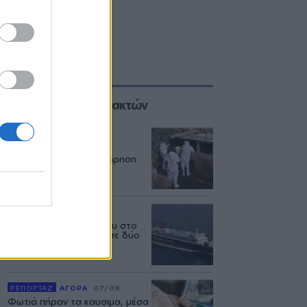
Επιλογές των Συντακτών
ΑΓΡΟΤΕΣ
08/08
Ο αφθώδης πυρετός
εξαπλώνεται και η επιτήρηση
πάει... διακοπές
ΕΛΛΑΔΑ
06/08
Δεύτερη εμπλοκή κάβου στο
«Νήσος Ρόδος» μέσα σε δύο
μήνες
ΡΕΠΟΡΤΑΖ
ΑΓΟΡΑ
07/08
Φωτιά πήραν τα καυσιμα, μέσα