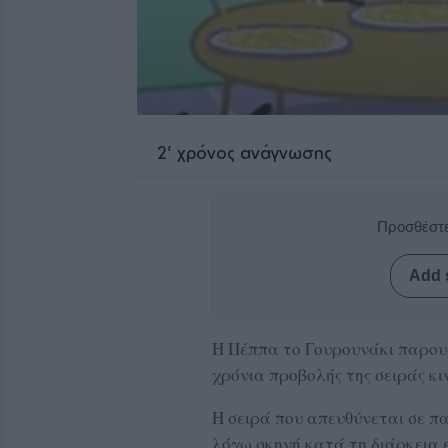
2
' χρόνος ανάγνωσης
Προσθέστε
Add 
Η Πέππα το Γουρουνάκι παρου
χρόνια προβολής της σειράς κ
Η σειρά που απευθύνεται σε πα
λόγω σκηνή κατά τη διάρκεια ε