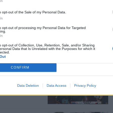
In
o opt-out of the Sale of my Personal Data.
In
to opt-out of processing my Personal Data for Targeted
για τους λάτρεις της
ing.
 το νησί από
In
o opt-out of Collection, Use, Retention, Sale, and/or Sharing
ersonal Data that Is Unrelated with the Purposes for which it
lected.
Out
CONFIRM
ο βλέμμα στη νέα
όγου Λέσβου
Data Deletion
Data Access
Privacy Policy
τά την ολοκλήρωση της