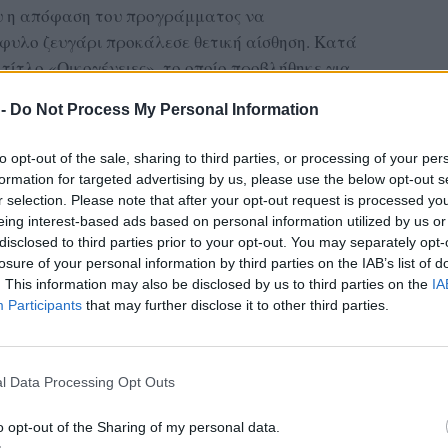
που η απόφαση του προγράμματος να
φυλο ζευγάρι προκάλεσε θετική αίσθηση. Κατά
 τίτλο «Οικογένειες», το οποίο προβλήθηκε για
2 στο Channel 5 στο Ηνωμένο Βασίλειο, όπου
 -
Do Not Process My Personal Information
 ο ομώνυμος χαρακτήρας συστήθηκε στις
κουδίτσας.
to opt-out of the sale, sharing to third parties, or processing of your per
formation for targeted advertising by us, please use the below opt-out s
ς οικογένειάς της, η Πένι εξήγησε: «Ζω με τη
r selection. Please note that after your opt-out request is processed y
μά. Η μία μαμά είναι γιατρός και η άλλη μαμά
eing interest-based ads based on personal information utilized by us or
disclosed to third parties prior to your opt-out. You may separately opt-
losure of your personal information by third parties on the IAB’s list of
. This information may also be disclosed by us to third parties on the
IA
ας στα αποτελέσματα αναζήτησης
Participants
that may further disclose it to other third parties.
.gr on Google ↗
l Data Processing Opt Outs
o opt-out of the Sharing of my personal data.