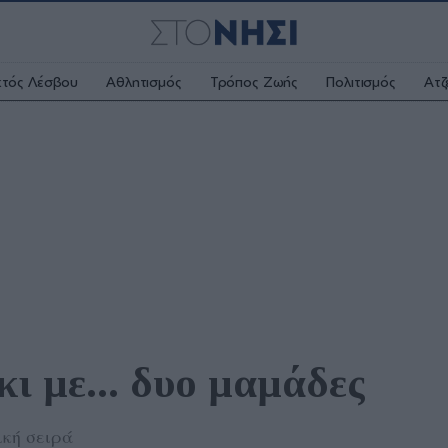
κτός Λέσβου
Αθλητισμός
Τρόπος Ζωής
Πολιτισμός
Ατζ
ι με... δυο μαμάδες
ική σειρά