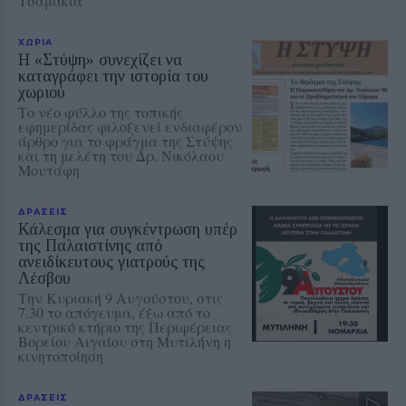
Τσαμάκια
ΧΩΡΙΑ
Η «Στύψη» συνεχίζει να
καταγράφει την ιστορία του
χωριού
Το νέο φύλλο της τοπικής
εφημερίδας φιλοξενεί ενδιαφέρον
άρθρο για το φράγμα της Στύψης
και τη μελέτη του Δρ. Νικόλαου
Μουτάφη
ΔΡΑΣΕΙΣ
Κάλεσμα για συγκέντρωση υπέρ
της Παλαιστίνης από
ανειδίκευτους γιατρούς της
Λέσβου
Την Κυριακή 9 Αυγούστου, στις
7.30 το απόγευμα, έξω από το
κεντρικό κτήριο της Περιφέρειας
Βορείου Αιγαίου στη Μυτιλήνη η
κινητοποίηση
ΔΡΑΣΕΙΣ