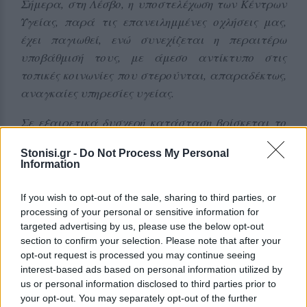
Σήμερα, στη Λέσβο, η υποστελέχωση των Κέντρων
Υγείας, παρά τις επανειλημμένες οχλήσεις μας,
έχει παγιωθεί, ενώ συνεχίζεται η περαιτέρω
υποβάθμισή τους, με άμεσο αντίκτυπο στις
τοπικές κοινωνίες που στερούνται, απαραδέκτως,
αναγκαίες υπηρεσίες υγείας.
Σε εξαιρετικά δυσχερή κατάσταση βρίσκεται το
Κέντρο Υγείας Πολιχνίτου, ενώ η μέχρι τώρα
Stonisi.gr -
Do Not Process My Personal
λειτουργία του οφείλεται στο υψηλό αίσθημα
Information
ευθύνης και στην ευσυνειδησία που επιδεικνύει το
προσωπικό που έχει απομείνει.
If you wish to opt-out of the sale, sharing to third parties, or
processing of your personal or sensitive information for
Συγκεκριμένα, στην ως άνω δομή Υγείας
targeted advertising by us, please use the below opt-out
παρατηρούνται βασικές και σημαντικές ελλείψεις
section to confirm your selection. Please note that after your
opt-out request is processed you may continue seeing
σε προσωπικό που καθιστούν επισφαλή την
interest-based ads based on personal information utilized by
αποτελεσματική αντιμετώπιση των εισερχομένων
us or personal information disclosed to third parties prior to
περιστατικών. Ενδεικτικά αναφέρουμε, ότι το ΚΥ
your opt-out. You may separately opt-out of the further