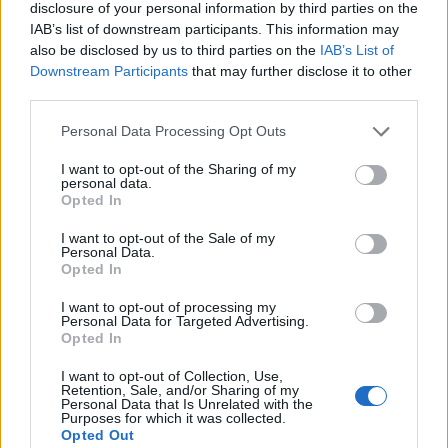
Πολιχνίτου λειτουργεί με 3 μόνιμες νοσηλεύτριες
disclosure of your personal information by third parties on the
IAB’s list of downstream participants. This information may
και 4 επικουρικές, ενώ σε περίπτωση απουσίας της
also be disclosed by us to third parties on the
IAB’s List of
μοναδικής επικουρικής διοικητικής υπαλλήλου, μια
Downstream Participants
that may further disclose it to other
εκ των νοσηλευτριών αναλαμβάνει την
third parties.
αντικατάστασή της. Σημειώνουμε ότι στον
Personal Data Processing Opt Outs
επικουρικό πίνακα προσλήψεων υπάρχει
διαθεσιμότητα επικουρικών διοικητικών
I want to opt-out of the Sharing of my
personal data.
υπαλλήλων με αίτημα τοποθέτησης στο Κέντρο
Opted In
Υγείας Πολιχνίτου. Επιπλέον, στο μικροβιολογικό
I want to opt-out of the Sale of my
εργαστήριο του Κέντρου απασχολούνται δύο
Personal Data.
τεχνολόγοι, ενώ ένας τεχνολόγος ακτινολογικού
Opted In
επισκέπτεται τη δομή κάθε 10 ημέρες.
I want to opt-out of processing my
Personal Data for Targeted Advertising.
Περαιτέρω, η διοίκηση του Κέντρου έχει
Opted In
καταθέσει αρμοδίως αίτημα για την κάλυψη
I want to opt-out of Collection, Use,
θέσεων ιατρών διαφόρων αναγκαίων
Retention, Sale, and/or Sharing of my
Personal Data that Is Unrelated with the
ειδικοτήτων, όπως ορθοπεδικού, γενικού ιατρού,
Purposes for which it was collected.
Opted Out
γυναικολόγου και παιδιάτρου. Επισημαίνεται ότι