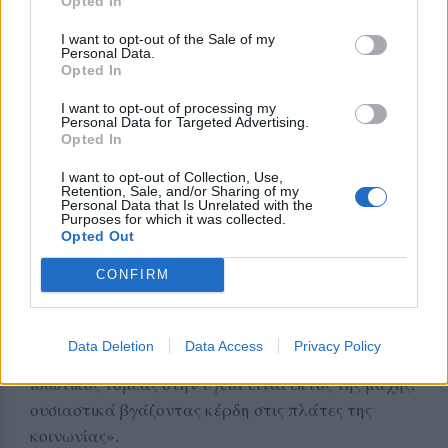
καλοκαίρι ότι έχουμε πολλά περιφερειακά
Opted In
νοσοκομεία–την ίδια στιγμή που ένα από τα πιο
I want to opt-out of the Sale of my
σημαντικά συμπεράσματα της μελέτης των κ.
Personal Data.
Opted In
Τσιόδρα και Λύτρα, είναι η τεράστια ανισότητα
που υπάρχει μεταξύ της νοσηλείας σε ΜΕΘ στην
I want to opt-out of processing my
Personal Data for Targeted Advertising.
Αττική και της νοσηλείας σε ΜΕΘ στην
Opted In
περιφέρεια». «Όπου σε κάποιες περιπτώσεις το
I want to opt-out of Collection, Use,
ΜΕΘ μάλλον πρέπει να μπαίνει σε εισαγωγικά
Retention, Sale, and/or Sharing of my
Personal Data that Is Unrelated with the
γιατί δεν υπήρχε το κατάλληλα εκπαιδευμένο
Purposes for which it was collected.
προσωπικό, ήταν απλές κλίνες που βαφτίστηκαν
Opted Out
ΜΕΘ για να "βγαίνει" η δημιουργική λογιστική της
CONFIRM
κυβέρνησης», υπογράμμισε ο Νάσος Ηλιόπουλος.
Πρόσθεσε, τέλος, ότι «αποτελεί ευθύνη της
Data Deletion
Data Access
Privacy Policy
κυβέρνησης το γεγονός ότι ακόμα και τώρα ο
ιδιωτικός τομέας στην υγεία είναι εκτός της μάχης,
ουσιαστικά βγάζοντας κέρδη στις πλάτες της
κοινωνίας».