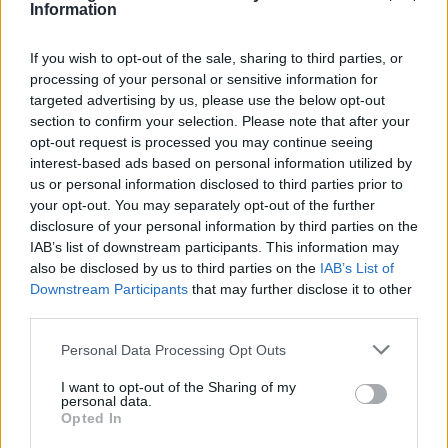
ειδική μελέτη ακαρπίας χρειάζεται για να δοθούν
Information
ενισχύσεις από το de minimis. To μόνο που
χρειάζεται είναι η πολιτική βούληση την οποία η
If you wish to opt-out of the sale, sharing to third parties, or
κυβέρνηση και Υπουργείο Αγροτικής Ανάπτυξης
processing of your personal or sensitive information for
targeted advertising by us, please use the below opt-out
αποφεύγουν να πάρουν.
section to confirm your selection. Please note that after your
opt-out request is processed you may continue seeing
Ας σταματήσει λοιπόν η Περιφέρεια να
interest-based ads based on personal information utilized by
εμφανίζεται ως συμμέτοχος των ενεργειών της
us or personal information disclosed to third parties prior to
κυβέρνησης και του Υπουργείου Αγροτικής
your opt-out. You may separately opt-out of the further
Ανάπτυξης, αναπαράγοντας τις αστείες
disclosure of your personal information by third parties on the
IAB’s list of downstream participants. This information may
δικαιολογίες τους και ας σταθεί για μια φορά
also be disclosed by us to third parties on the
IAB’s List of
πραγματικά δίπλα στους ελαιοπαραγωγούς
Downstream Participants
that may further disclose it to other
μας, απαιτώντας με κάθε τρόπο την δίκαιη
third parties.
ενίσχυσή τους».
Personal Data Processing Opt Outs
I want to opt-out of the Sharing of my
personal data.
Opted In
Δείτε περισσότερα άρθρα μας στα αποτελέσματα