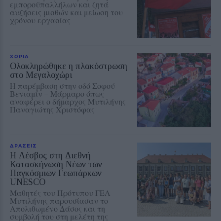
εμποροϋπαλλήλων και ζητά
αυξήσεις μισθών και μείωση του
χρόνου εργασίας
ΧΩΡΙΑ
Ολοκληρώθηκε η πλακόστρωση
στο Μεγαλοχώρι
Η παρέμβαση στην οδό Σοφού
Βενιαμίν – Μάρμαρο όπως
αναφέρει ο δήμαρχος Μυτιλήνης
Παναγιώτης Χριστόφας
ΔΡΑΣΕΙΣ
Η Λέσβος στη Διεθνή
Κατασκήνωση Νέων των
Παγκόσμιων Γεωπάρκων
UNESCO
Μαθητές του Πρότυπου ΓΕΛ
Μυτιλήνης παρουσίασαν το
Απολιθωμένο Δάσος και τη
συμβολή του στη μελέτη της