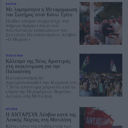
ΧΩΡΙΑ
Με λαμπρότητα η Μεταμόρφωση
του Σωτήρος στον Κάτω Τρίτο
Πλήθος κόσμου συμμετείχε στο
διήμερο θρησκευτικών και
πολιτιστικών εκδηλώσεων του
Συλλόγου Πελοποννησίων Λέσβου
«Ο Μωριάς»
ΠΟΛΙΤΙΚΗ
Κάλεσμα της Νέας Αριστεράς
στη συγκέντρωση για την
Παλαιστίνη
Η κινητοποίηση θα
πραγματοποιηθεί την Κυριακή στις
7.30 το απόγευμα μπροστά από το
κτίριο της Περιφέρειας Βορείου
Αιγαίου στη Μυτιλήνη
ΑΓΟΡΑ
Η ΑΝΤΑΡΣΥΑ Λέσβου κατά της
Λευκής Νύχτας στη Μυτιλήνη
Κάνει λόγο για επιβάρυνση των