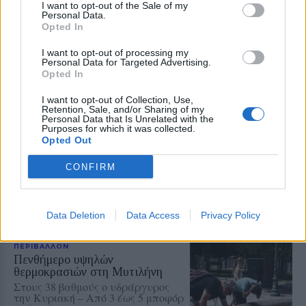
αναζήτησης
I want to opt-out of the Sale of my
Personal Data.
Opted In
Add stonisi.gr on Google ↗
I want to opt-out of processing my
Personal Data for Targeted Advertising.
Opted In
ΣΤΗΝ ΙΔΙΑ ΚΑΤΗΓΟΡΙΑ
I want to opt-out of Collection, Use,
Retention, Sale, and/or Sharing of my
Personal Data that Is Unrelated with the
ΑΤΖΕΝΤΑ
Purposes for which it was collected.
Αφιέρωμα στον Νίκο Καλαϊτζή –
Opted Out
Μπινταγιάλα στον Μεσότοπο
Μουσική, φωτογραφία και
CONFIRM
δραματοποίηση συνθέτουν την
εκδήλωση «Έρωτας με τις χορδές
των οργάνων» τη Δευτέρα 10
Αυγούστου
Data Deletion
Data Access
Privacy Policy
ΠΕΡΙΒΑΛΛΟΝ
Πενθήμερο υψηλών
θερμοκρασιών στη Μυτιλήνη
Στους 38 βαθμούς ο υδράργυρος
την Κυριακή – Από 3 έως 5 μποφόρ