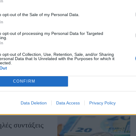
In
ς και αεροπορικά
o opt-out of the Sale of my Personal Data.
In
ψε η ΕΛΣΤΑΤ. Επτά
αυξήσεις με διψήφιο
to opt-out of processing my Personal Data for Targeted
ing.
In
o opt-out of Collection, Use, Retention, Sale, and/or Sharing
ersonal Data that Is Unrelated with the Purposes for which it
lected.
ευνα στο σκάνδαλο
Out
νικών υποκλοπών
CONFIRM
γος. Κατηγορηματικό
αστηρίου στην ανάσυρση
ης των τηλεφωνικών
Data Deletion
Data Access
Privacy Policy
ηλές συντάξεις