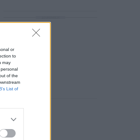
ΔΙΑΦΗΜΙΣΗ
sonal or
ection to
ou may
 personal
out of the
 downstream
B’s List of