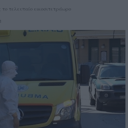
ς το τελευταίο εικοσιτετράωρο
1