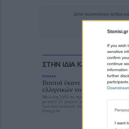
Δείτε περισσότερα άρθρα μ
Add stonisi
Stonisi.gr
If you wish 
sensitive in
confirm you
ΣΤΗΝ ΙΔΙΑ ΚΑΤΗΓΟΡΙΑ
continue se
information 
further disc
ΕΛΛΑΔΑ
Βουτιά έκανε το πραγματικό 
participants
Downstream 
ελληνικών νοικοκυριών
Μείωση 3,6% το πρώτο τρίμηνο του 2026, 
μεταξύ 21 χωρών μελών του ΟΟΣΑ. Καθο
των κοινωνικών παροχών και του εισοδή
στοιχεία
Persona
I want t