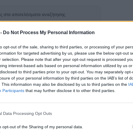
ας στα αποτελέσματα αναζήτησης
.gr on Google ↗
 -
Do Not Process My Personal Information
to opt-out of the sale, sharing to third parties, or processing of your per
formation for targeted advertising by us, please use the below opt-out s
r selection. Please note that after your opt-out request is processed y
eing interest-based ads based on personal information utilized by us or
disclosed to third parties prior to your opt-out. You may separately opt-
losure of your personal information by third parties on the IAB’s list of
εισόδημα των
. This information may also be disclosed by us to third parties on the
IA
Participants
that may further disclose it to other third parties.
η χειρότερη επίδοση
ριστική η υποχώρηση
ματος από περιουσιακά
l Data Processing Opt Outs
o opt-out of the Sharing of my personal data.