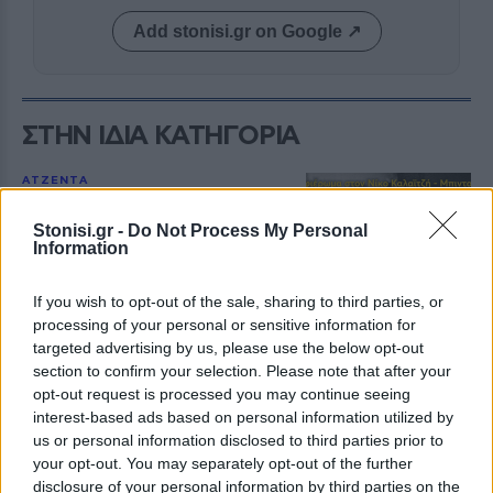
Add stonisi.gr on Google ↗
ΣΤΗΝ ΙΔΙΑ ΚΑΤΗΓΟΡΙΑ
ΑΤΖΕΝΤΑ
Αφιέρωμα στον Νίκο Καλαϊτζή –
Μπινταγιάλα στον Μεσότοπο
Stonisi.gr -
Do Not Process My Personal
Μουσική, φωτογραφία και
Information
δραματοποίηση συνθέτουν την
εκδήλωση «Έρωτας με τις χορδές
των οργάνων» τη Δευτέρα 10
If you wish to opt-out of the sale, sharing to third parties, or
Αυγούστου
processing of your personal or sensitive information for
targeted advertising by us, please use the below opt-out
section to confirm your selection. Please note that after your
ΠΕΡΙΒΑΛΛΟΝ
opt-out request is processed you may continue seeing
Πενθήμερο υψηλών
interest-based ads based on personal information utilized by
θερμοκρασιών στη Μυτιλήνη
us or personal information disclosed to third parties prior to
Στους 38 βαθμούς ο υδράργυρος
την Κυριακή – Από 3 έως 5 μποφόρ
your opt-out. You may separately opt-out of the further
οι άνεμοι στην περιοχή
disclosure of your personal information by third parties on the