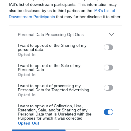
IAB’s list of downstream participants. This information may
also be disclosed by us to third parties on the
IAB’s List of
Downstream Participants
that may further disclose it to other
third parties.
ΕΛΛΑΔΑ
Δεύτερη εμπλοκή κάβου στο
«Νήσος Ρόδος» μέσα σε δύο
Personal Data Processing Opt Outs
μήνες
Μετά το περιστατικό της
I want to opt-out of the Sharing of my
Μυτιλήνης στις 3 Ιουνίου, ανάλογο
personal data.
συμβάν καταγράφηκε κατά την
Opted In
πρόσδεση του πλοίου στο λιμάνι
του Ηρακλείου
I want to opt-out of the Sale of my
Personal Data.
Opted In
ΑΤΖΕΝΤΑ
«Ο Μύθος της Νυφίδας»
I want to opt-out of processing my
ζωντανεύει δίπλα στη θάλασσα
Personal Data for Targeted Advertising.
Θεατρικό δρώμενο αφιερωμένο
Opted In
στην παράδοση και την πολιτιστική
κληρονομιά της περιοχής την
I want to opt-out of Collection, Use,
Παρασκευή 7 Αυγούστου
Retention, Sale, and/or Sharing of my
Personal Data that Is Unrelated with the
Purposes for which it was collected.
Opted Out
ΧΩΡΙΑ