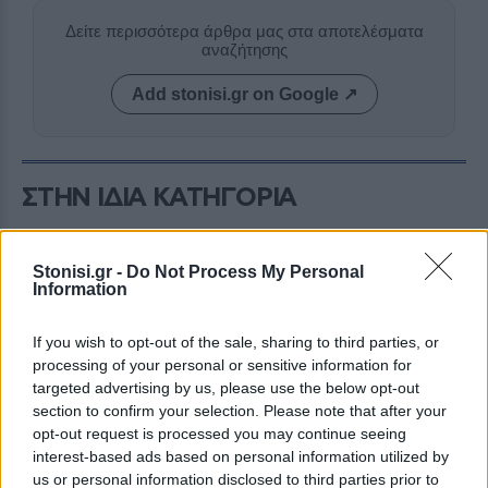
Δείτε περισσότερα άρθρα μας στα αποτελέσματα
αναζήτησης
Add stonisi.gr on Google ↗
ΣΤΗΝ ΙΔΙΑ ΚΑΤΗΓΟΡΙΑ
ΓΕΥΣΗ
Γέμισε αρώματα το Μεγαλοχώρι
Stonisi.gr -
Do Not Process My Personal
στη γιορτή βοτάνων
Information
Πλήθος κόσμου συμμετείχε στην
εκδήλωση του Taste Lesvos με
επίκεντρο τη γαστρονομική και
If you wish to opt-out of the sale, sharing to third parties, or
φυσική κληρονομιά της Λέσβου
processing of your personal or sensitive information for
targeted advertising by us, please use the below opt-out
section to confirm your selection. Please note that after your
opt-out request is processed you may continue seeing
ΑΤΖΕΝΤΑ
interest-based ads based on personal information utilized by
Παπαλίνα, ούζο και μουσική
απόψε στον Κόλπο της Γέρας
us or personal information disclosed to third parties prior to