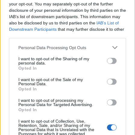
Πλούσιο καλλιτεχνικό πρόγραμμα
your opt-out. You may separately opt-out of the further
και χορευτικά συγκροτήματα στη
disclosure of your personal information by third parties on the
Γιορτή Παπαλίνας που ξεκινά στις
IAB’s list of downstream participants. This information may
20.30 στα Πηγαδάκια
also be disclosed by us to third parties on the
IAB’s List of
Downstream Participants
that may further disclose it to other
third parties.
ΑΤΖΕΝΤΑ
Μια κουταλιά μέλι, μια γεύση
Personal Data Processing Opt Outs
από το Γεωπάρκο Λέσβου
Γευσιγνωσία φρεσκοτρυγημένου
I want to opt-out of the Sharing of my
θυμαρίσιου μελιού και προϊόντων
personal data.
της κυψέλης το Σάββατο 8
Opted In
Αυγούστου στο Μουσείο Φυσικής
Ιστορίας Απολιθωμένου Δάσους
I want to opt-out of the Sale of my
στο Σίγρι
Personal Data.
Opted In
ΡΕΠΟΡΤΑΖ
ΕΛΕΥΘΕΡΟΣ ΧΡΟΝΟΣ
I want to opt-out of processing my
Υποδεχτήκαν τον Αύγουστο με
Personal Data for Targeted Advertising.
τη «Γιορτή του Κρασιού» τα
Opted In
Πάμφιλα
Με πολύ χορό, τραγούδι και
I want to opt-out of Collection, Use,
άφθονο κρασί
Retention, Sale, and/or Sharing of my
Personal Data that Is Unrelated with the
Purposes for which it was collected.