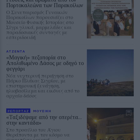
Πορτοκαλεώνα των Παρακοίλων
Ο Συνεταιρισμός Γυναικών
Παρακοίλων παρουσιάζει στο
Μουσείο Φυσικής Ιστορίας στο
Σίγρι γλυκά, μαρμελάδες και
παραδοσιακές συνταγές με
εσπεριδοειδή
ΑΤΖΕΝΤΑ
«Μαγική» πεζοπορία στο
Απολιθωμένο Δάσος με οδηγό το
φεγγάρι
Νέα νυχτερινή περιήγηση στο
Πάρκο Πλάκας Σιγρίου, με
επιστημονική ξενάγηση,
ηλιοβασίλεμα και εικόνες από το
αρχαίο δάσος
ΡΕΠΟΡΤΑΖ
ΜΟΥΣΙΚΗ
«Ταξιδέψαμε από την οπερέτα...
στην καντάδα»
Στο προαύλιο του Άγιου
Θεράποντα με τον κόσμο να
συμμετέχει ενεργά