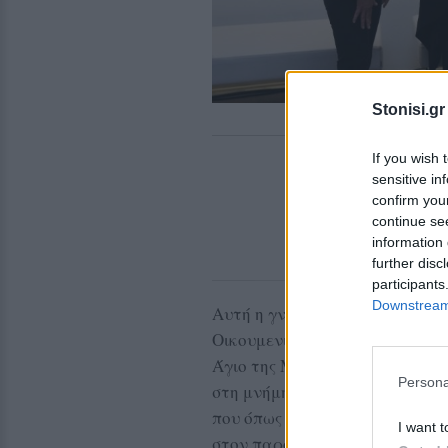
Stonisi.gr
If you wish 
sensitive in
confirm you
continue se
information 
further disc
participants
Downstream 
Αυτή η γνωριμία με τον κ. Λά
Οικουμενικός Πατριάρχης, μας
Άγιο της Μυτιλήνης και την ι
Persona
στη μνήμη του που οι συμπατρ
που όπως χαρακτηριστικά είπε 
I want t
στον παρόντα Οικουμενικό Πατ