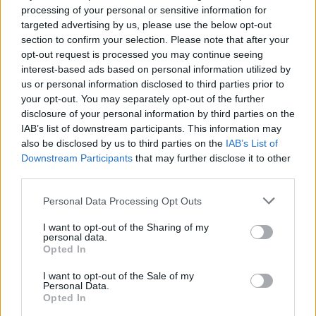
processing of your personal or sensitive information for
Χίος
targeted advertising by us, please use the below opt-out
section to confirm your selection. Please note that after your
opt-out request is processed you may continue seeing
Σύμφωνα με τη χιώτικη σελίδα astraparis.gr: Οι
interest-based ads based on personal information utilized by
πρώτες εικόνες με κατολισθήσεις σε παλιά
us or personal information disclosed to third parties prior to
your opt-out. You may separately opt-out of the further
εγκαταλειμμένα κτίρια σε χωριά, όπως η
disclosure of your personal information by third parties on the
Καλλιμασιά αλλά και ζημιές σε κτίρια και
IAB’s list of downstream participants. This information may
μαγαζιά στο κέντρο της πόλης φτάνουν η μια μετά
also be disclosed by us to third parties on the
IAB’s List of
την άλλη.
Downstream Participants
that may further disclose it to other
third parties.
Στο καφέ στο Ρόδι, από το απέναντι παλιό κτίριο
Personal Data Processing Opt Outs
έπεσαν σοβάδες, στην πόλη της Χίου είναι οι
πρώτες εικόνες αλλά και σε παλιά κτίρια στην
I want to opt-out of the Sharing of my
personal data.
Καλλιμασιά. Να σημειωθεί ότι ήδη το τηλεφωνικό
Opted In
κέντρο της πυροσβεστικής δέχεται τηλεφωνήματα
I want to opt-out of the Sale of my
για ζημιές και κατολισθήσεις και σε άλλα μέρη του
Personal Data.
νησιού.
Opted In