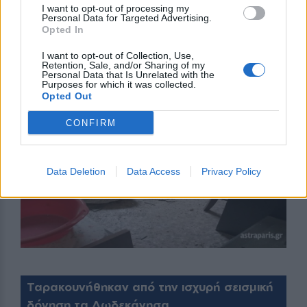
I want to opt-out of processing my
Επίσης, στην Καλλιμασιά από παλιό σπίτι έπεσε
Personal Data for Targeted Advertising.
καπνοδόχος και γκρέμισε τη σκεπή κατοικήσιμου
Opted In
σπιτιού χωρίς ευτυχώς να τραυματιστεί κάποιος.
I want to opt-out of Collection, Use,
Retention, Sale, and/or Sharing of my
Personal Data that Is Unrelated with the
Purposes for which it was collected.
Opted Out
CONFIRM
Data Deletion
Data Access
Privacy Policy
Ταρακουνήθηκαν από την ισχυρή σεισμική
δόνηση τα Δωδεκάνησα