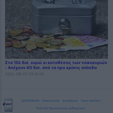
Στα 156 δισ. ευρώ οι καταθέσεις των νοικοκυριών
- Απέχουν 40 δισ. από τα προ κρίσης επίπεδα
2026-08-07 03:14:20
2251028000
Επικοινωνία
Διαφήμιση
Όροι Χρήσης -
Πολιτική Προσωπικών Δεδομένων