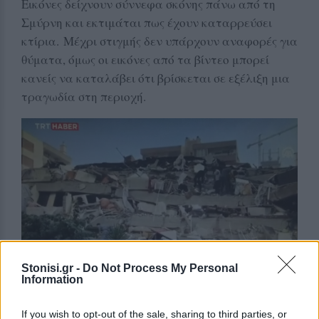
Εικόνες δείχνουν σύννεφα σκόνης πάνω από τη
Σμύρνη και εκτιμάται πως έχουν καταρρεύσει
κτίρια. Μέχρι στιγμής δεν υπάρχουν αναφορές για
θύματα, όμως οι εικόνες από τα βίντεο μπορεί
κανείς να καταλάβει ότι βρίσκεται σε εξέλιξη μια
τραγωδία στη περιοχή.
Stonisi.gr -
Do Not Process My Personal
Information
If you wish to opt-out of the sale, sharing to third parties, or