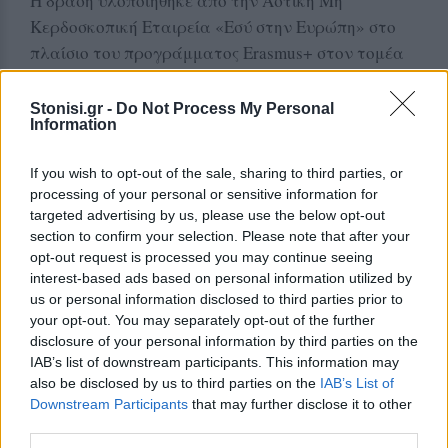
Η δράση υλοποιήθηκε από την Αστική Μη
Κερδοσκοπική Εταιρεία «Εσύ στην Ευρώπη» στο
πλαίσιο του προγράμματος Erasmus+ στον τομέα
της νεολαίας, με την υποστήριξη της Ευρωπαϊκής
Ένωσης και του Ιδρύματος Νεολαίας και Διά Βίου
Stonisi.gr -
Do Not Process My Personal
Information
Μάθησης.
If you wish to opt-out of the sale, sharing to third parties, or
Δείτε περισσότερα άρθρα μας στα αποτελέσματα
processing of your personal or sensitive information for
αναζήτησης
targeted advertising by us, please use the below opt-out
section to confirm your selection. Please note that after your
Add stonisi.gr on Google ↗
opt-out request is processed you may continue seeing
interest-based ads based on personal information utilized by
us or personal information disclosed to third parties prior to
your opt-out. You may separately opt-out of the further
ΣΤΗΝ ΙΔΙΑ ΚΑΤΗΓΟΡΙΑ
disclosure of your personal information by third parties on the
IAB’s list of downstream participants. This information may
also be disclosed by us to third parties on the
IAB’s List of
ΜΥΤΙΛΗΝΗ
Ο ΔΕΔΔΗΕ τράβηξε την πρίζα
Downstream Participants
that may further disclose it to other
στην Κομνηνάκη και
third parties.
εξαφανίστηκε η ενημέρωση