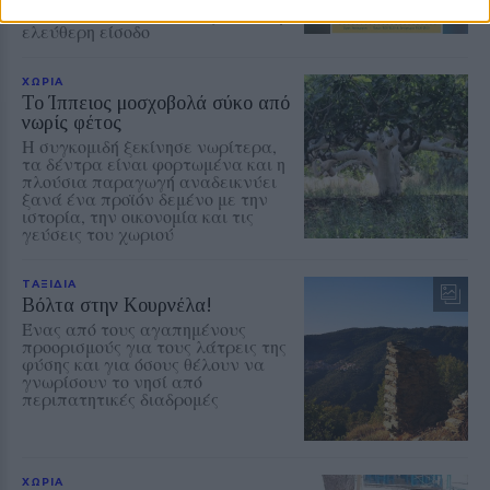
από τις 10 έως τις 16 Αυγούστου με
ελεύθερη είσοδο
ΧΩΡΙΑ
Το Ίππειος μοσχοβολά σύκο από
νωρίς φέτος
Η συγκομιδή ξεκίνησε νωρίτερα,
τα δέντρα είναι φορτωμένα και η
πλούσια παραγωγή αναδεικνύει
ξανά ένα προϊόν δεμένο με την
ιστορία, την οικονομία και τις
γεύσεις του χωριού
ΤΑΞΙΔΙΑ
Βόλτα στην Κουρνέλα!
Ένας από τους αγαπημένους
προορισμούς για τους λάτρεις της
φύσης και για όσους θέλουν να
γνωρίσουν το νησί από
περιπατητικές διαδρομές
ΧΩΡΙΑ