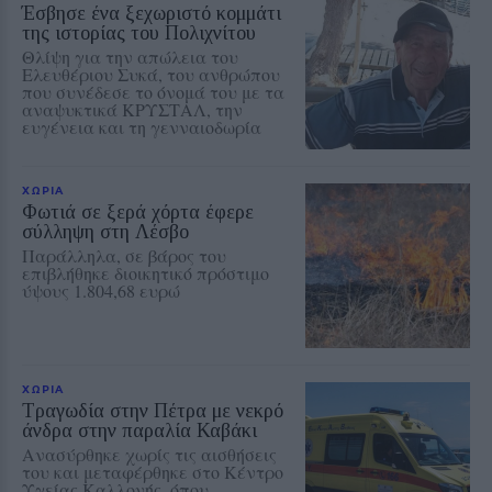
Έσβησε ένα ξεχωριστό κομμάτι
της ιστορίας του Πολιχνίτου
Θλίψη για την απώλεια του
Ελευθέριου Συκά, του ανθρώπου
που συνέδεσε το όνομά του με τα
αναψυκτικά ΚΡΥΣΤΑΛ, την
ευγένεια και τη γενναιοδωρία
ΧΩΡΙΑ
Φωτιά σε ξερά χόρτα έφερε
σύλληψη στη Λέσβο
Παράλληλα, σε βάρος του
επιβλήθηκε διοικητικό πρόστιμο
ύψους 1.804,68 ευρώ
ΧΩΡΙΑ
Τραγωδία στην Πέτρα με νεκρό
άνδρα στην παραλία Καβάκι
Ανασύρθηκε χωρίς τις αισθήσεις
του και μεταφέρθηκε στο Κέντρο
Υγείας Καλλονής, όπου