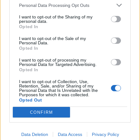
Ξενοδοχεία, τουριστικά
Personal Data Processing Opt Outs
καταλύματα και επιχειρήσεις
εστίασης έμειναν χωρίς ρεύμα
I want to opt-out of the Sharing of my
μέσα στον Αύγουστο – Ο Στρατής
personal data.
Αλμπάνης καταγγέλλει
Opted In
απαξιωτικές απαντήσεις και ένα
ατελείωτο παιχνίδι ευθυνών
I want to opt-out of the Sale of my
Personal Data.
Opted In
ΧΩΡΙΑ
Η Αντισσα έγινε μια μεγάλη
χορευτική αγκαλιά
I want to opt-out of processing my
Personal Data for Targeted Advertising.
Ο «Τέρπανδρος» Άντισσας και το
Opted In
Χορευτικό Τμήμα του
Χριστιανικού Κέντρου Νεότητος
αντάμωσαν σε μια ξεχωριστή
I want to opt-out of Collection, Use,
γιορτή
Retention, Sale, and/or Sharing of my
Personal Data that Is Unrelated with the
Purposes for which it was collected.
Opted Out
ΧΩΡΙΑ
Οι μικροί δημιουργοί της Αγιάσου
CONFIRM
παρουσιάζουν τον δικό τους
πολύχρωμο κόσμο
Η Έκθεση Παιδικής Ζωγραφικής
του Αναγνωστηρίου «Η
Data Deletion
Data Access
Privacy Policy
Ανάπτυξη» ανοίγει τις πόρτες της